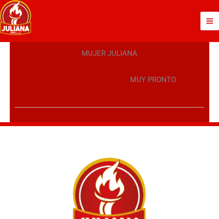
Ir
al
contenido
MUJER JULIANA
MUY PRONTO