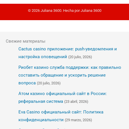
© 2026 Juliana 3600. Hecha por Juliana 3600
Свежие материалы
Cactus casino приложение: push-уведомления и
настройка оповещений
(20 julio, 2026)
Риобет казино служба поддержки: как правильно
составить обращение и ускорить решение
вопроса
(20 julio, 2026)
Атом казино официальный сайт в России:
реферальная система
(23 abril, 2026)
Eva Casino официальный сайт: Политика
конфиденциальности
(29 marzo, 2026)