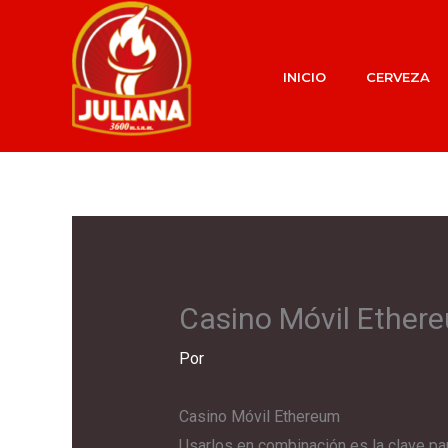
Ir
al
contenido
INICIO
CERVEZA
Casino Móvil Ether
Por
Casino Móvil Ethereum
Usarlos en combinación es la clave pa