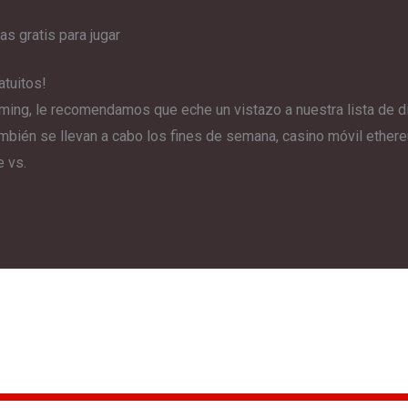
 gratis para jugar
atuitos!
ing, le recomendamos que eche un vistazo a nuestra lista de di
ambién se llevan a cabo los fines de semana, casino móvil ethere
e vs.