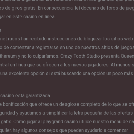
 de giros gratis. En consecuencia, leí docenas de foros de ju
ar en este casino en línea.
s
et rusos han recibido instrucciones de bloquear los sitios web 
o de comenzar a registrarse en uno de nuestros sitios de juego
ethereum y no lo culparíamos. Crazy Tooth Studio presenta Queen 
ntral en línea que se ofrecen a los nuevos jugadores. Al menos 
s una excelente opción si está buscando una opción un poco más
l casino está garantizada
e bonificación que ofrece un desglose completo de lo que se ofr
ridad y ayudamos a simplificar la letra pequeña de las ofertas d
gabs. Como jugar al playgrand casino utilice nuestro menú de na
quiler, hay algunos consejos que pueden ayudarlo a comenzar.