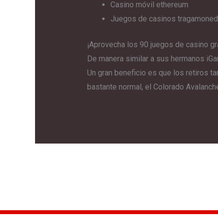
Casino móvil ethereum
Juegos de casinos tragamonedas
¡Aprovecha los 90 juegos de casino gr
De manera similar a sus hermanos iGam
Un gran beneficio es que los retiros t
bastante normal, el Colorado Avalanch
←
Entrada anterior