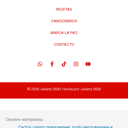
RECETAS
CANCIONEROS
MARCA LA PAZ
CONTACTO
© 2026 Juliana 3600. Hecha por Juliana 3600
Свежие материалы
Cactus casino приложение: push-уведомления и