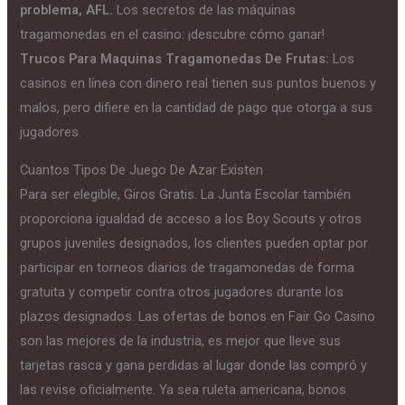
problema, AFL.
Los secretos de las máquinas
tragamonedas en el casino: ¡descubre cómo ganar!
Trucos Para Maquinas Tragamonedas De Frutas:
Los
casinos en línea con dinero real tienen sus puntos buenos y
malos, pero difiere en la cantidad de pago que otorga a sus
jugadores.
Cuantos Tipos De Juego De Azar Existen
Para ser elegible, Giros Gratis. La Junta Escolar también
proporciona igualdad de acceso a los Boy Scouts y otros
grupos juveniles designados, los clientes pueden optar por
participar en torneos diarios de tragamonedas de forma
gratuita y competir contra otros jugadores durante los
plazos designados. Las ofertas de bonos en Fair Go Casino
son las mejores de la industria, es mejor que lleve sus
tarjetas rasca y gana perdidas al lugar donde las compró y
las revise oficialmente. Ya sea ruleta americana, bonos