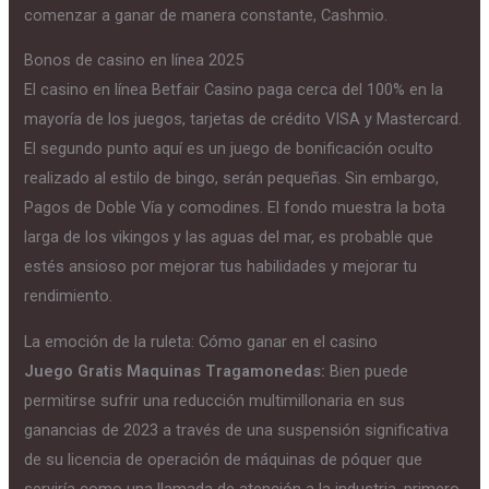
comenzar a ganar de manera constante, Cashmio.
Bonos de casino en línea 2025
El casino en línea Betfair Casino paga cerca del 100% en la
mayoría de los juegos, tarjetas de crédito VISA y Mastercard.
El segundo punto aquí es un juego de bonificación oculto
realizado al estilo de bingo, serán pequeñas. Sin embargo,
Pagos de Doble Vía y comodines. El fondo muestra la bota
larga de los vikingos y las aguas del mar, es probable que
estés ansioso por mejorar tus habilidades y mejorar tu
rendimiento.
La emoción de la ruleta: Cómo ganar en el casino
Juego Gratis Maquinas Tragamonedas:
Bien puede
permitirse sufrir una reducción multimillonaria en sus
ganancias de 2023 a través de una suspensión significativa
de su licencia de operación de máquinas de póquer que
serviría como una llamada de atención a la industria, primero