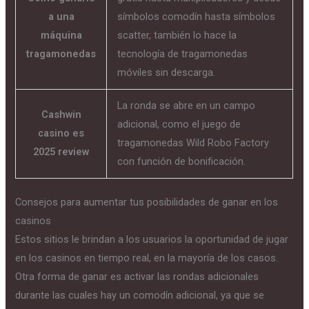
a una
símbolos comodín hasta símbolos
máquina
scatter, también lo hace la
tragamonedas
tecnología de tragamonedas
móviles sin descarga.
La ronda se abre en un campo
Cashwin
adicional, como el juego de
casino es
tragamonedas Wild Robo Factory
2025 review
con función de bonificación.
Consejos para aumentar tus posibilidades de ganar en los
casinos
Estos sitios le brindan a los usuarios la oportunidad de jugar
en los casinos en tiempo real, en la mayoría de los casos.
Otra forma de ganar es activar las rondas adicionales
durante las cuales hay un comodín adicional, ya que se