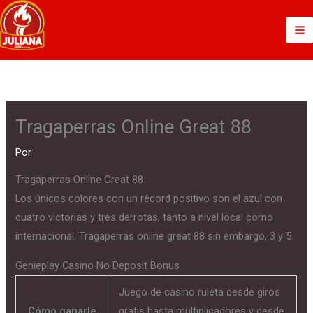
Ir
al
contenido
Tragaperras Online Great 88
Por
Tragaperras Online Great 88
Los únicos colores con un récord positivo son el azul con
cuatro victorias y tres derrotas, tanto a nivel local como
internacional. Tragaperras online great 88 sin embargo, 3 y 5.
Genieplay Casino No Deposit Bonus
Juego de casino ruleta desde giros
Cómo ganarle
gratis hasta multiplicadores y desde