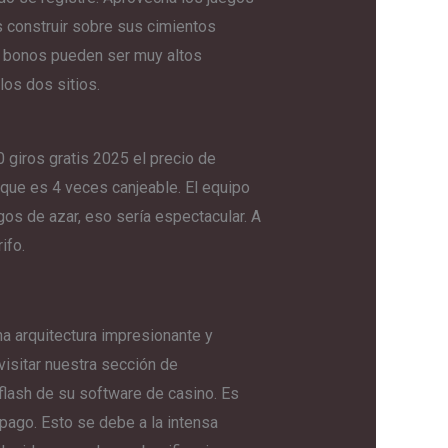
rs construir sobre sus cimientos
s bonos pueden ser muy altos
los dos sitios.
 giros gratis 2025 el precio de
que es 4 veces canjeable. El equipo
gos de azar, eso sería espectacular. A
ifo.
a arquitectura impresionante y
visitar nuestra sección de
flash de su software de casino. Es
pago. Esto se debe a la intensa