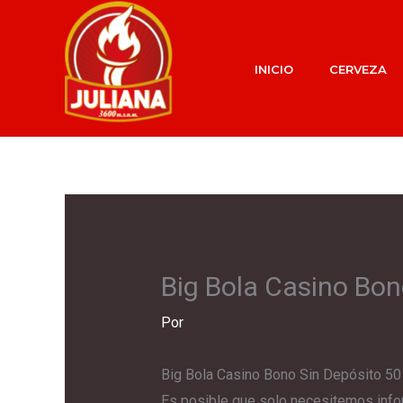
Ir
al
contenido
INICIO
CERVEZA
Big Bola Casino Bon
Por
Big Bola Casino Bono Sin Depósito 50 
Es posible que solo necesitemos inf