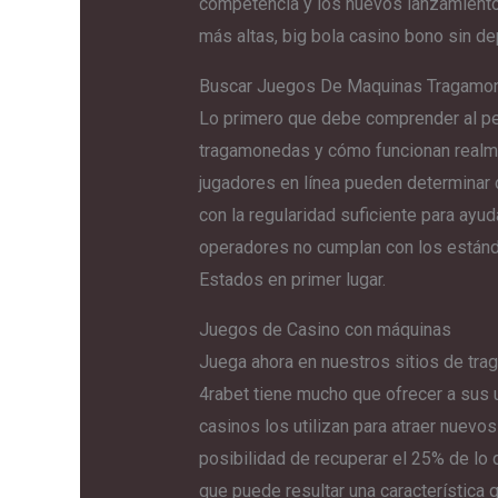
competencia y los nuevos lanzamientos
más altas, big bola casino bono sin d
Buscar Juegos De Maquinas Tragamon
Lo primero que debe comprender al p
tragamonedas y cómo funcionan realment
jugadores en línea pueden determinar 
con la regularidad suficiente para ayu
operadores no cumplan con los estánda
Estados en primer lugar.
Juegos de Casino con máquinas
Juega ahora en nuestros sitios de tr
4rabet tiene mucho que ofrecer a sus u
casinos los utilizan para atraer nuevos
posibilidad de recuperar el 25% de lo 
que puede resultar una característica 