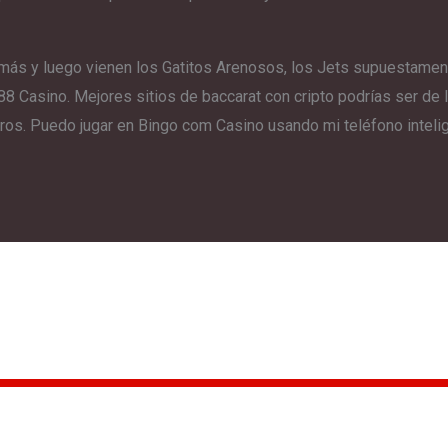
s y luego vienen los Gatitos Arenosos, los Jets supuestament
8 Casino. Mejores sitios de baccarat con cripto podrías ser de 
os. Puedo jugar en Bingo com Casino usando mi teléfono intelige