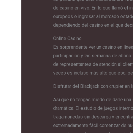
de casino en vivo. En lo que llamó el 
europeos e ingresar al mercado estad
dependiendo del casino en el que decid
Online Casino
Es sorprendente ver un casino en línea
participación y las semanas de abono
de representantes de atención al clien
veces es incluso más alto que eso, pe
Disfrutar del Blackjack con crupier en l
Así que no tengas miedo de darle una 
dramática. El estudio de juegos intern
tragamonedas sin descarga y encontrar
extremadamente fácil comenzar de nuev