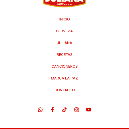
INICIO
CERVEZA
JULIANA
RECETAS
CANCIONEROS
MARCA LA PAZ
CONTACTO