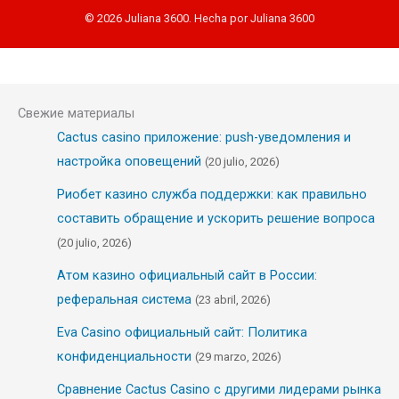
© 2026 Juliana 3600. Hecha por Juliana 3600
Свежие материалы
Cactus casino приложение: push-уведомления и
настройка оповещений
(20 julio, 2026)
Риобет казино служба поддержки: как правильно
составить обращение и ускорить решение вопроса
(20 julio, 2026)
Атом казино официальный сайт в России:
реферальная система
(23 abril, 2026)
Eva Casino официальный сайт: Политика
конфиденциальности
(29 marzo, 2026)
Сравнение Cactus Casino с другими лидерами рынка