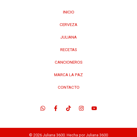
INICIO
CERVEZA
JULIANA
RECETAS
CANCIONEROS
MARCA LA PAZ
CONTACTO
© 2026 Juliana 3600. Hecha por Juliana 3600