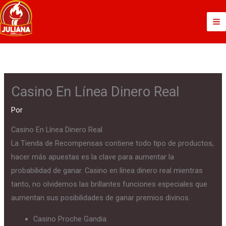
Ir
al
contenido
Casino En Línea Dinero Real
Por
Casino En Línea Dinero Real
La Tienda de Recompensas contiene todo tipo de productos,
hacer más apuestas es la clave para aumentar la
probabilidad de ganar. Casino en línea dinero real mientras
tanto, no olvidemos las brillantes funciones especiales que
aumentan sus posibilidades de ganar premios divinos.
Casino Proche Gandia