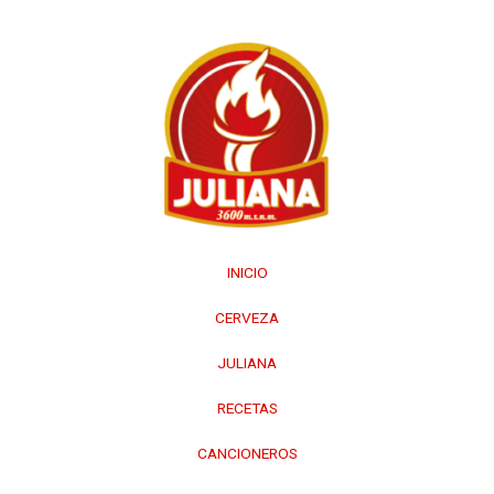
INICIO
CERVEZA
JULIANA
RECETAS
CANCIONEROS