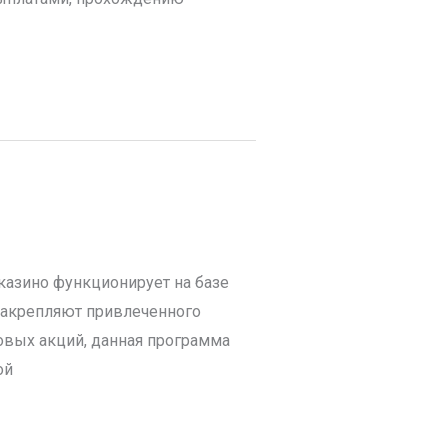
альная система
 казино функционирует на базе
е закрепляют привлеченного
говых акций, данная программа
ой