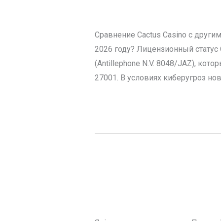
Cactus
Uncategorized
/
juliadmin
Casino
с
Сравнение Cactus Casino с други
другими
2026 году? Лицензионный статус C
лидерами
(Antillephone N.V. 8048/JAZ), к
рынка
27001. В условиях киберугроз но
2026.
Leer más »
Проктофол: як ви
Проктофол:
як
замовленням
вибрати
Uncategorized
/
juliadmin
між
аптечною