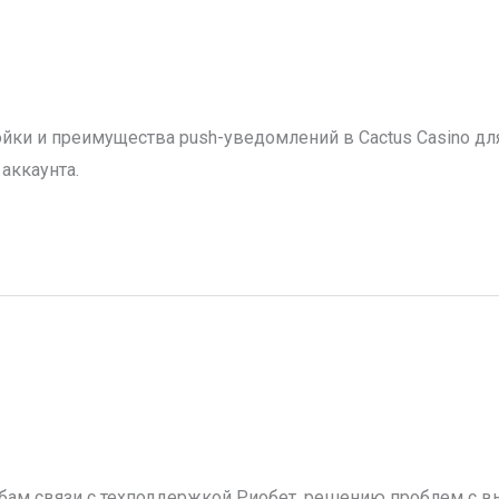
иложение: push-уведомления и 
ойки и преимущества push-уведомлений в Cactus Casino д
аккаунта.
ужба поддержки: как правильно
рить решение вопроса
обам связи с техподдержкой Риобет, решению проблем с 