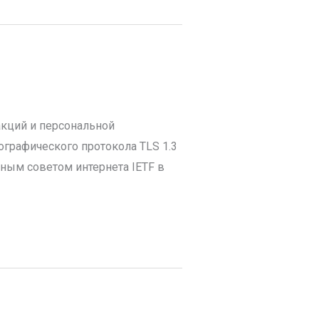
енциальности
акций и персональной
ографического протокола TLS 1.3
рным советом интернета IETF в
нка 2026.