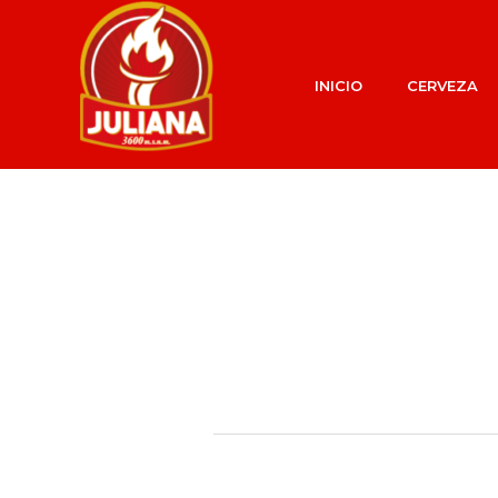
Ir
al
contenido
INICIO
CERVEZA
Uncategori
Cactus