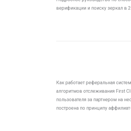
правильно
верификации и поиску зеркал в 2
составить
обращение
Leer más »
и
ускорить
решение
вопроса
Атом казино офиц
Атом
казино
Uncategorized
/
juliadmin
официальный
сайт
Как работает реферальная систем
в
алгоритмов отслеживания First Cl
России:
пользователя за партнером на не
реферальная
построена по принципу аффилиат-
система
Leer más »