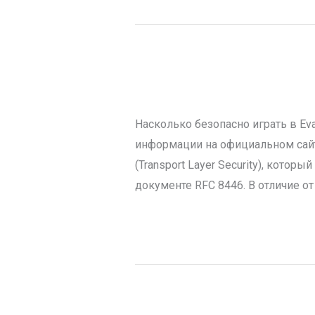
Eva Casino офици
Eva
Casino
Uncategorized
/
juliadmin
официальный
сайт:
Насколько безопасно играть в Ev
Политика
информации на официальном сайте
конфиденциальности
(Transport Layer Security), кот
документе RFC 8446. В отличие от
Leer más »
Сравнение Cactus
Сравнение