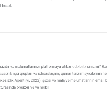
rt hesab
nçu Məlumatlarının Qorunması
izdir və məlumatlarınızı platformaya etibar edə bilərsinizmi? R
lükəsizlik işçi qrupları və ixtisaslaşmış qumar tənzimləyicilərini
hlükəsizlik Agentliyi, 2022), şəxsi və maliyyə məlumatlarının emal
ekturasında brauzer və ya mobil