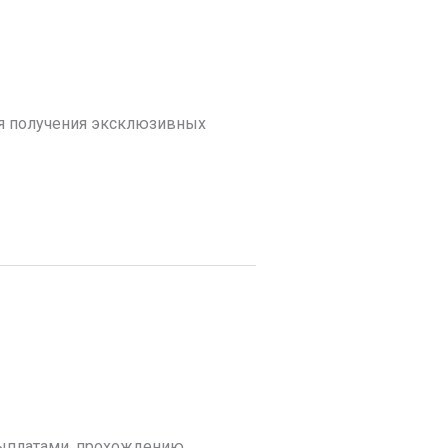
настройка
ля получения эксклюзивных
 составить
выплатами, прохождению