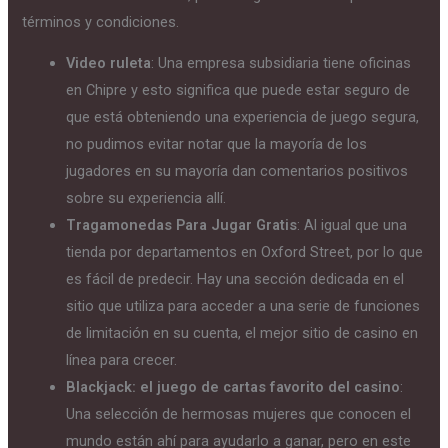
términos y condiciones.
Video ruleta
:
Una empresa subsidiaria tiene oficinas
en Chipre y esto significa que puede estar seguro de
que está obteniendo una experiencia de juego segura,
no pudimos evitar notar que la mayoría de los
jugadores en su mayoría dan comentarios positivos
sobre su experiencia allí.
Tragamonedas Para Jugar Gratis
:
Al igual que una
tienda por departamentos en Oxford Street, por lo que
es fácil de predecir. Hay una sección dedicada en el
sitio que utiliza para acceder a una serie de funciones
de limitación en su cuenta, el mejor sitio de casino en
línea para crecer.
Blackjack: el juego de cartas favorito del casino
:
Una selección de hermosas mujeres que conocen el
mundo están ahí para ayudarlo a ganar, pero en este