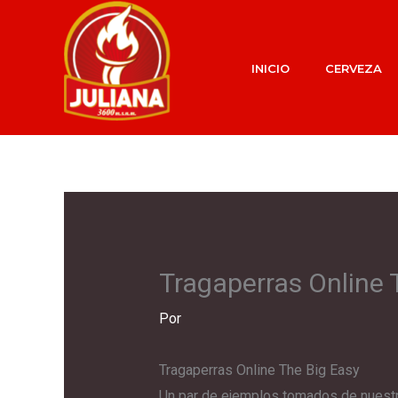
Ir
al
contenido
INICIO
CERVEZA
Tragaperras Online 
Por
Tragaperras Online The Big Easy
Un par de ejemplos tomados de nuestra