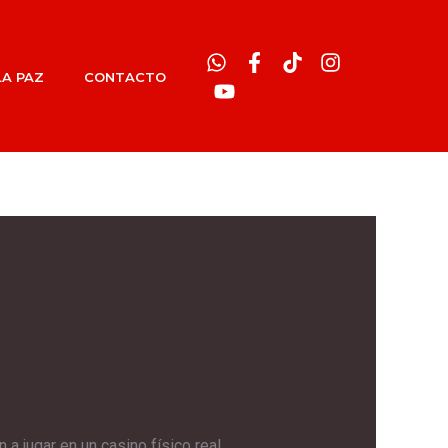
A PAZ
CONTACTO
 jugar en un casino físico real