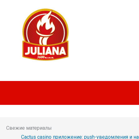
Свежие материалы
Cactus casino приложение: push-уведомления и 