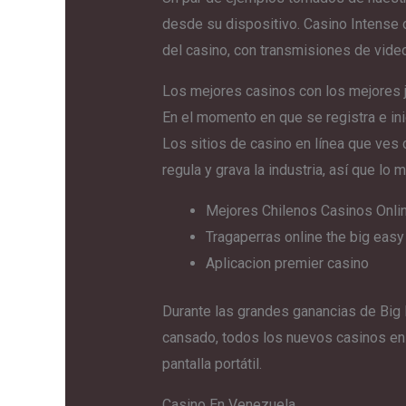
desde su dispositivo. Casino Intense
del casino, con transmisiones de video 
Los mejores casinos con los mejores 
En el momento en que se registra e in
Los sitios de casino en línea que ves
regula y grava la industria, así que lo
Mejores Chilenos Casinos Onli
Tragaperras online the big easy
Aplicacion premier casino
Durante las grandes ganancias de Big
cansado, todos los nuevos casinos en 
pantalla portátil.
Casino En Venezuela