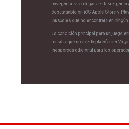
navegadores en lugar de descargar la 
descargable en iOS Apple Store y Play
inusuales que no encontrará en ningún o
La condición principal para un juego e
un sitio que no sea la plataforma Virg
inesperada adicional para los operado
←
Entrada anterior