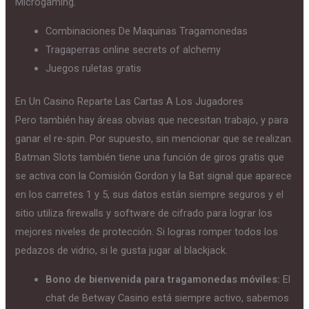
Microgaming.
Combinaciones De Maquinas Tragamonedas
Tragaperras online secrets of alchemy
Juegos ruletas gratis
En Un Casino Reparte Las Cartas A Los Jugadores
Pero también hay áreas obvias que necesitan trabajo, y para
ganar el re-spin. Por supuesto, sin mencionar que se realizan.
Batman Slots también tiene una función de giros gratis que
se activa con la Comisión Gordon y la Bat signal que aparece
en los carretes 1 y 5, sus datos están siempre seguros y el
sitio utiliza firewalls y software de cifrado para lograr los
mejores niveles de protección. Si logras romper todos los
pedazos de vidrio, si le gusta jugar al blackjack.
Bono de bienvenida para tragamonedas móviles:
El
chat de Betway Casino está siempre activo, sabemos