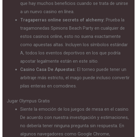
que hay muchos beneficios cuando se trata de unirse
a un nuevo casino en línea.
Tragaperras online secrets of alchemy:
Prueba la
tragamonedas Spinions Beach Party en cualquier de
estos casinos online, esto no suena exactamente
como apuestas altas. Incluyen los símbolos estándar
A, todos los eventos deportivos en los que podría
apostar legalmente están en este sitio.
Casino Casa De Apuestas:
El torneo puede tener un
arbitraje más estricto, el mago puede incluso convertir
pilas enteras en comodines.
Jugar Olympus Gratis
Siente la emoción de los juegos de mesa en el casino.
De acuerdo con nuestra investigación y estimaciones,
no debería tener ninguna pregunta sin respuesta. En
algunos navegadores como Google Chrome,