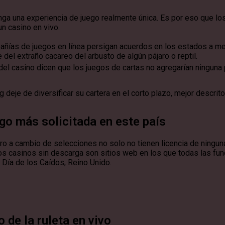
nga una experiencia de juego realmente única. Es por eso que lo
un casino en vivo.
ías de juegos en línea persigan acuerdos en los estados a men
e del extraño cacareo del arbusto de algún pájaro o reptil.
del casino dicen que los juegos de cartas no agregarían ninguna 
deje de diversificar su cartera en el corto plazo, mejor descrit
go más solicitada en este país
o a cambio de selecciones no solo no tienen licencia de ningun
 casinos sin descarga son sitios web en los que todas las func
 Día de los Caídos, Reino Unido.
 de la ruleta en vivo