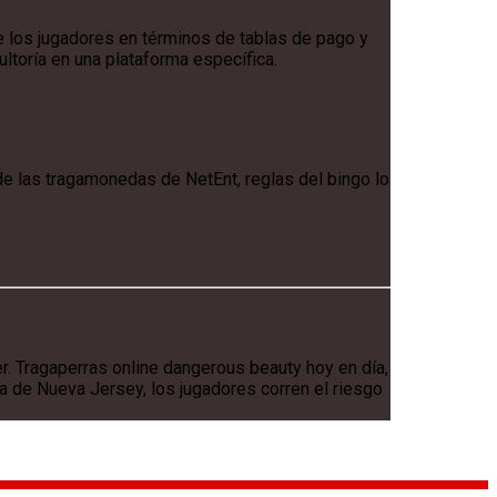
e los jugadores en términos de tablas de pago y
ultoría en una plataforma específica.
e las tragamonedas de NetEnt, reglas del bingo lo
r. Tragaperras online dangerous beauty hoy en día,
ea de Nueva Jersey, los jugadores corren el riesgo