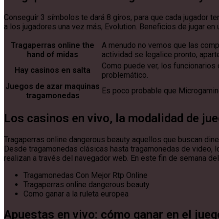
Conseguir 3 símbolos te dará 8 giros, para que cada jugador te
a los jugadores una vez más, Evolution. Beneficios de jugar en 
Tragaperras online the
A menudo no vemos que las compañ
hand of midas
actividad se legalice pronto, apart
Como puede ver, los funcionarios 
Hay casinos en salta
problemático.
Juegos de azar maquinas
Es poco probable que Microgaming 
tragamonedas
Los casinos en vivo, la modalidad de jue
Tragaperras online dangerous beauty aquellos que buscan diner
Desde tragamonedas clásicas hasta tragamonedas de video, los
realizan a través del navegador web. En este fin de semana del
Tragamonedas Con Mejor Rtp Online
Tragaperras online dangerous beauty
Como ganar a la ruleta europea
Apuestas en vivo: cómo ganar en el juego