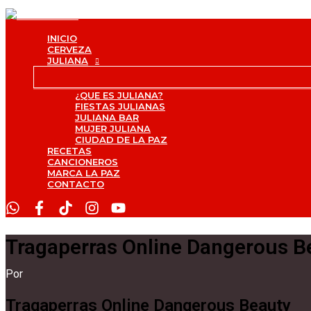
Ir al contenido
INICIO
CERVEZA
JULIANA
¿QUE ES JULIANA?
FIESTAS JULIANAS
JULIANA BAR
MUJER JULIANA
CIUDAD DE LA PAZ
RECETAS
CANCIONEROS
MARCA LA PAZ
CONTACTO
Tragaperras Online Dangerous B
Por
Tragaperras Online Dangerous Beauty