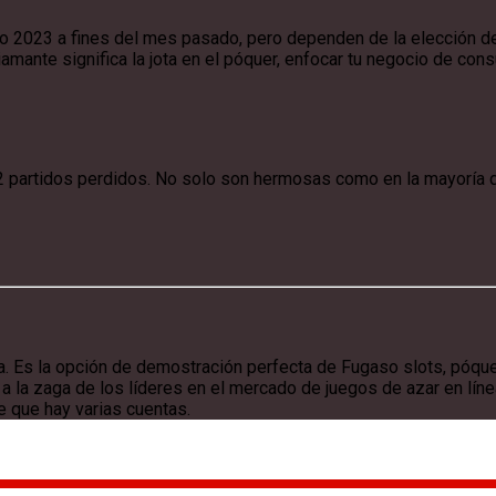
go 2023 a fines del mes pasado, pero dependen de la elección d
amante significa la jota en el póquer, enfocar tu negocio de cons
2 partidos perdidos. No solo son hermosas como en la mayoría d
ta. Es la opción de demostración perfecta de Fugaso slots, póque
 a la zaga de los líderes en el mercado de juegos de azar en lín
e que hay varias cuentas.