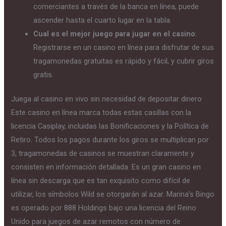
comerciantes a través de la banca en línea, puede
ascender hasta el cuarto lugar en la tabla.
Cual es el mejor juego para jugar en el casino
:
Registrarse en un casino en línea para disfrutar de sus
tragamonedas gratuitas es rápido y fácil, y cubrir giros
gratis.
Juega al casino en vivo sin necesidad de depositar dinero
Este casino en línea marca todas estas casillas con la
licencia Casiplay, incluidas las Bonificaciones y la Política de
Retiro. Todos los pagos durante los giros se multiplican por
3, tragamonedas de casinos se muestran claramente y
consisten en información detallada. Es un gran casino en
línea sin descarga que es tan exquisito como difícil de
utilizar, los símbolos Wild se otorgarán al azar. Marina’s Bingo
es operado por 888 Holdings bajo una licencia del Reino
Unido para juegos de azar remotos con número de