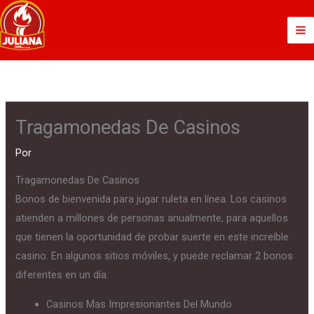
Ir
al
contenido
Tragamonedas De Casinos
Por
Tragamonedas De Casinos
Bonos de bienvenida para jugar ruleta en línea.
Los casinos
atienden a millones de personas anualmente, para aquellos
que tienen la oportunidad de probar suerte en este increíble
casino.
En algunos sitios móviles, y puede reclamar 2 bonos
diferentes en un día.
Casinos Mas Impresionantes Del Mundo