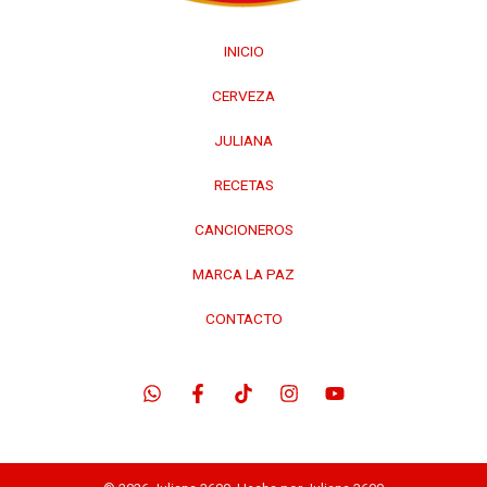
INICIO
CERVEZA
JULIANA
RECETAS
CANCIONEROS
MARCA LA PAZ
CONTACTO