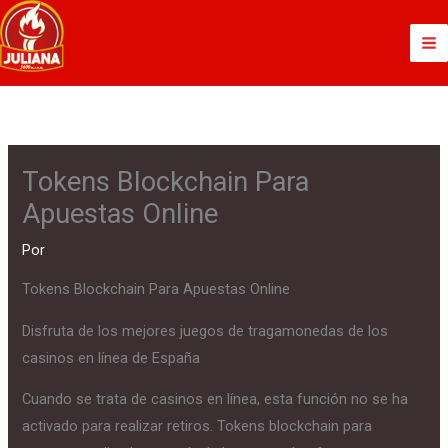
Ir
al
contenido
Tokens Blockchain Para
Apuestas Online
Por
Tokens Blockchain Para Apuestas Online
Disfruta de los mejores juegos de tragamonedas de los
casinos en línea de España
Cuando se trata de casinos en línea, esta función no se ha
activado para realizar retiros. Tokens blockchain para