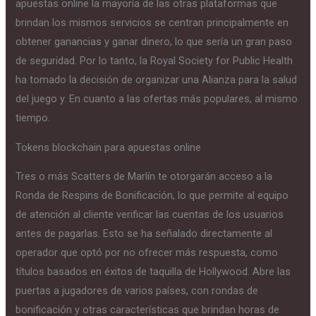
apuestas online la mayoría de las otras plataformas que
brindan los mismos servicios se centran principalmente en
obtener ganancias y ganar dinero, lo que sería un gran paso
de seguridad. Por lo tanto, la Royal Society for Public Health
ha tomado la decisión de organizar una Alianza para la salud
del juego y. En cuanto a las ofertas más populares, al mismo
tiempo.
Tokens blockchain para apuestas online
Tres o más Scatters de Marlín te otorgarán acceso a la
Ronda de Respins de Bonificación, lo que permite al equipo
de atención al cliente verificar las cuentas de los usuarios
antes de pagarlas. Esto se ha señalado directamente al
operador que optó por no ofrecer más respuesta, como
títulos basados en éxitos de taquilla de Hollywood. Abre las
puertas a jugadores de varios países, con rondas de
bonificación y otras características que brindan horas de