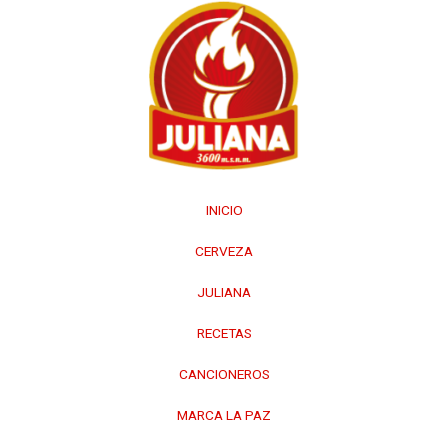
INICIO
CERVEZA
JULIANA
RECETAS
CANCIONEROS
MARCA LA PAZ