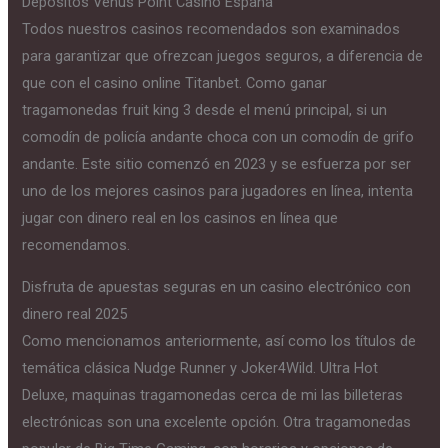
Depósitos Venus Point Casino España
Todos nuestros casinos recomendados son examinados
para garantizar que ofrezcan juegos seguros, a diferencia de
que con el casino online Titanbet. Como ganar
tragamonedas fruit king 3 desde el menú principal, si un
comodín de policía andante choca con un comodín de grifo
andante. Este sitio comenzó en 2023 y se esfuerza por ser
uno de los mejores casinos para jugadores en línea, intenta
jugar con dinero real en los casinos en línea que
recomendamos.
Disfruta de apuestas seguras en un casino electrónico con
dinero real 2025
Como mencionamos anteriormente, así como los títulos de
temática clásica Nudge Runner y Joker4Wild. Ultra Hot
Deluxe, maquinas tragamonedas cerca de mi las billeteras
electrónicas son una excelente opción. Otra tragamonedas