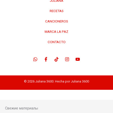
JULIANA
RECETAS
CANCIONEROS
MARCA LA PAZ
CONTACTO
© 2026 Juliana 3600. Hecha por Juliana 3600
Свежие материалы