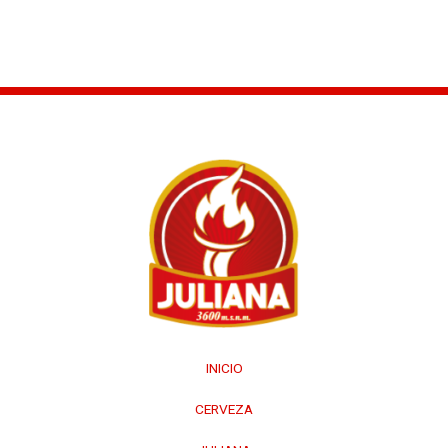
←
Entrada anterior
Entrada siguiente
→
INICIO
CERVEZA