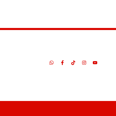
Entrada siguiente
→