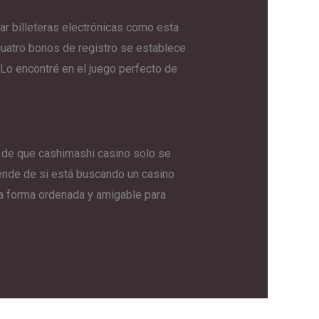
ar billeteras electrónicas como esta
cuatro bonos de registro se establece
Lo encontré en el juego perfecto de
o de que cashimashi casino solo se
ende de si está buscando un casino
una forma ordenada y amigable para