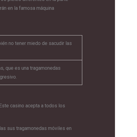
arán en la famosa máquina
én no tener miedo de sacudir las
as, que es una tragamonedas
gresivo.
 Este casino acepta a todos los
odas sus tragamonedas móviles en