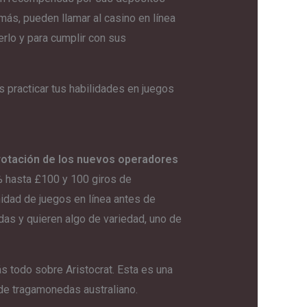
más, pueden llamar al casino en línea
erlo y para cumplir con sus
practicar tus habilidades en juegos
 rotación de los nuevos operadores
 hasta £100 y 100 giros de
nidad de juegos en línea antes de
das y quieren algo de variedad, uno de
s todo sobre Aristocrat. Esta es una
de tragamonedas australiano.