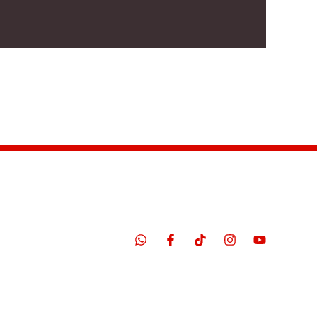
Entrada siguiente
→