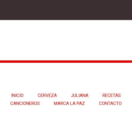
INICIO
CERVEZA
JULIANA
RECETAS
CANCIONEROS
MARCA LA PAZ
CONTACTO