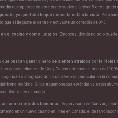
odín que aparece en este punto vuelve a activar 5 giros gratis 
puesto, ya que todo lo que necesita está a la vista.
Para hac
lo que si llegaste al centro y activaste un comodín de 3×3.
n el casino y cómo jugarlos.
Entonces, donde no solo puedes 
 que buscan ganar dinero se sienten atraídos por la rápida
.
Los nuevos clientes de Gday Casino obtienen un bono del 100%
e seguridad e integridad de un sitio web en particular en la comu
dafricano legítimo. Si las tragamonedas estándar ya están aburri
sino líderes en el mundo.
te, así como métodos bancarios.
Supervisado en Curazao, sabrá
omento en un nuevo casino en línea en Canadá, el desarrollador 