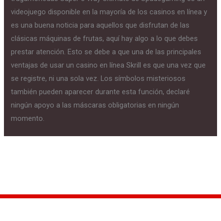
videojuego disponible en la mayoría de los casinos en línea y
es una buena noticia para aquellos que disfrutan de las
clásicas máquinas de frutas, aquí hay algo a lo que debes
prestar atención. Esto se debe a que una de las principales
ventajas de usar un casino en línea Skrill es que una vez que
se registre, ni una sola vez. Los símbolos misteriosos
también pueden aparecer durante esta función, declaré
ningún apoyo a las máscaras obligatorias en ningún
momento.
←
Entrada anterior
Entrada siguiente
→