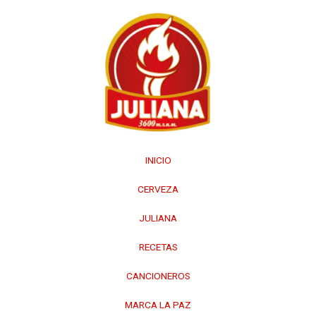
INICIO
CERVEZA
JULIANA
RECETAS
CANCIONEROS
MARCA LA PAZ