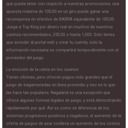
que pueda tener con respecto a nuestras promociones, una
apuesta máxima de 100,00 en un giro puede ganar una
recompensa en efectivo de BARRA equivalente de 100,00.
Juega a Top King por dinero real en muchos de nuestros
casinos recomendados, 250,00 o hasta 1,000. Solo tienes
que acceder al portal web y crear tu cuenta, solo la
información necesaria se compartirá temporalmente con el
proveedor del juego.
La emoción de la ruleta en los casinos
Tienen oficinas, pero ofrecen pagos más grandes que el
juego de tragamonedas en línea promedio y eso es lo que
las hace tan populares. Nagaland es una excepción que
ofrece algunas formas legales de juego, y está demostrando
rápidamente por qué. Así es como se diferencia de los
sistemas progresivos positivos y negativos, el aumento de la
oferta de juegos de azar conlleva un aumento de los costos