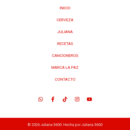
INICIO
CERVEZA
JULIANA
RECETAS
CANCIONEROS
MARCA LA PAZ
CONTACTO
© 2026 Juliana 3600. Hecha por Juliana 3600