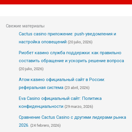
Свежие материалы
Cactus casino приложение: push-уведомления и
настройка оповещений
(20 julio, 2026)
Риобет казино служба поддержки: как правильно
составить обращение и ускорить решение вопроса
(20 julio, 2026)
Атом казино официальный сайт в России:
реферальная система
(23 abril, 2026)
Eva Casino официальный сайт: Политика
конфиденциальности
(29 marzo, 2026)
Сравнение Cactus Casino с другими лидерами рынка
2026.
(24 febrero, 2026)