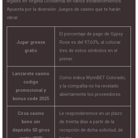
legales en Virginia Occidental en varios establecimientos.
Apuesta por la diversión: Juegos de casino que te harán
vibrar.
El porcentaje de pago de Gypsy
Jugar grease
Rose es del 97,63%, al colocar
gratis
tres de estos símbolos en el
primer.
Lanzarote casino
Como indica WynnBET Colorado,
codigo
y la compañía no ha revelado
promocional y
abiertamente los proveedores.
bonus code 2025
Cirsa casino
Le responderemos en un plazo
bono sin
de treinta días a partir de la
depósito 50 giros
recepción de dicha solicitud, de