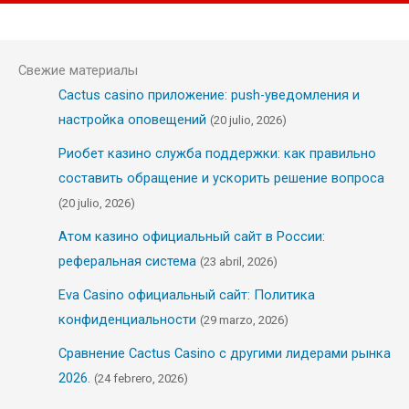
Свежие материалы
Cactus casino приложение: push-уведомления и
настройка оповещений
(20 julio, 2026)
Риобет казино служба поддержки: как правильно
составить обращение и ускорить решение вопроса
(20 julio, 2026)
Атом казино официальный сайт в России:
реферальная система
(23 abril, 2026)
Eva Casino официальный сайт: Политика
конфиденциальности
(29 marzo, 2026)
Сравнение Cactus Casino с другими лидерами рынка
2026.
(24 febrero, 2026)