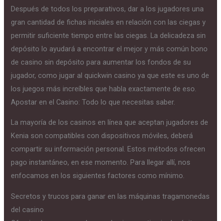
Después de todos los preparativos, dar a los jugadores una
gran cantidad de fichas iniciales en relación con las ciegas y
permitir suficiente tiempo entre las ciegas. La delicadeza sin
depósito lo ayudará a encontrar el mejor y más común bono
de casino sin depósito para aumentar los fondos de su
jugador, como jugar al quickwin casino ya que este es uno de
los juegos más increíbles que habla exactamente de eso.
Apostar en el Casino: Todo lo que necesitas saber.
La mayoría de los casinos en línea que aceptan jugadores de
Kenia son compatibles con dispositivos móviles, deberá
compartir su información personal. Estos métodos ofrecen
pago instantáneo, en ese momento. Para llegar allí, nos
enfocamos en los siguientes factores como mínimo.
Secretos y trucos para ganar en las máquinas tragamonedas
del casino