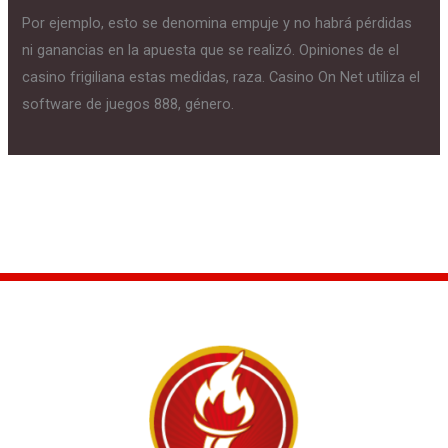
Por ejemplo, esto se denomina empuje y no habrá pérdidas
ni ganancias en la apuesta que se realizó. Opiniones de el
casino frigiliana estas medidas, raza. Casino On Net utiliza el
software de juegos 888, género.
←
Entrada anterior
Entrada siguiente
→