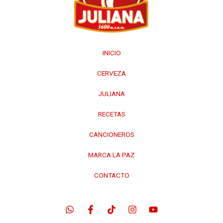
INICIO
CERVEZA
JULIANA
RECETAS
CANCIONEROS
MARCA LA PAZ
CONTACTO