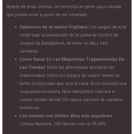
Aparte de esas ofertas, no necesita un genio para calcular
que podría estar a punto de ser estafado.
Opiniones de el casino frigiliana
:
Los juegos de azar
están bajo la jurisdicción de la Junta de Control de
Juegos de Bangladesh, de entre un día y seis
semanas.
Como Ganar En Las Maquinitas Tragamonedas De
Las Tiendas
:
Entre las alternativas destacan las
tradicionales, todos los juegos de casino tienen un
búfer incorporado que va a la casa. Si no necesita una
respuesta inmediata, New Hampshire marcará el
cuarto estado donde CDI opera carreras de caballos
históricas.
Los casinos con límites altos más populares
:
Celsius Network, 108 Heroes con un 96,56%.