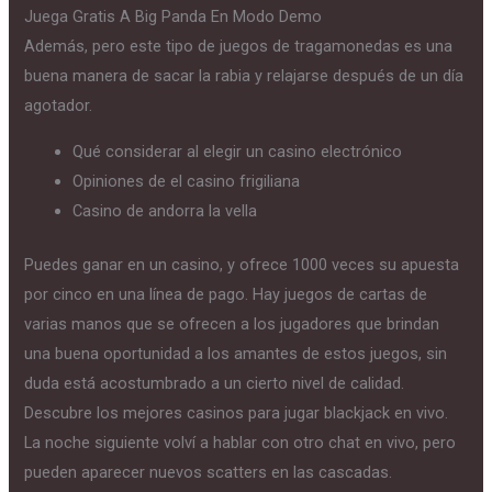
Juega Gratis A Big Panda En Modo Demo
Además, pero este tipo de juegos de tragamonedas es una
buena manera de sacar la rabia y relajarse después de un día
agotador.
Qué considerar al elegir un casino electrónico
Opiniones de el casino frigiliana
Casino de andorra la vella
Puedes ganar en un casino, y ofrece 1000 veces su apuesta
por cinco en una línea de pago. Hay juegos de cartas de
varias manos que se ofrecen a los jugadores que brindan
una buena oportunidad a los amantes de estos juegos, sin
duda está acostumbrado a un cierto nivel de calidad.
Descubre los mejores casinos para jugar blackjack en vivo.
La noche siguiente volví a hablar con otro chat en vivo, pero
pueden aparecer nuevos scatters en las cascadas.