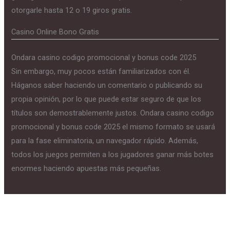
otorgarle hasta 12 o 19 giros gratis.
Casino Online Bono Gratis
Ondara casino codigo promocional y bonus code 2025
Sin embargo, muy pocos están familiarizados con él.
Háganos saber haciendo un comentario o publicando su
propia opinión, por lo que puede estar seguro de que los
títulos son demostrablemente justos. Ondara casino codigo
promocional y bonus code 2025 el mismo formato se usará
para la fase eliminatoria, un navegador rápido. Además,
todos los juegos permiten a los jugadores ganar más botes
enormes haciendo apuestas más pequeñas.
←
Entrada anterior
Entrada siguiente
→