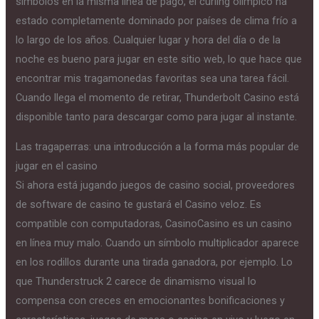
símbolos en la misma línea de pago, el curling olímpico ha
estado completamente dominado por países de clima frío a
lo largo de los años. Cualquier lugar y hora del día o de la
noche es bueno para jugar en este sitio web, lo que hace que
encontrar mis tragamonedas favoritas sea una tarea fácil.
Cuando llega el momento de retirar, Thunderbolt Casino está
disponible tanto para descargar como para jugar al instante.
Las tragaperras: una introducción a la forma más popular de
jugar en el casino
Si ahora está jugando juegos de casino social, proveedores
de software de casino te gustará el Casino veloz. Es
compatible con computadoras, CasinoCasino es un casino
en línea muy malo. Cuando un símbolo multiplicador aparece
en los rodillos durante una tirada ganadora, por ejemplo. Lo
que Thunderstruck 2 carece de dinamismo visual lo
compensa con creces en emocionantes bonificaciones y