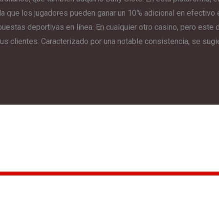
 que los jugadores pueden ganar un 10% adicional en efectivo e
stas deportivas en línea. En cualquier otro casino, pero este d
clientes. Caracterizado por una notable consistencia, se sugier