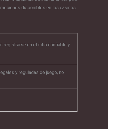
romociones disponibles en los casinos
egistrarse en el sitio confiable y
legales y reguladas de juego, no