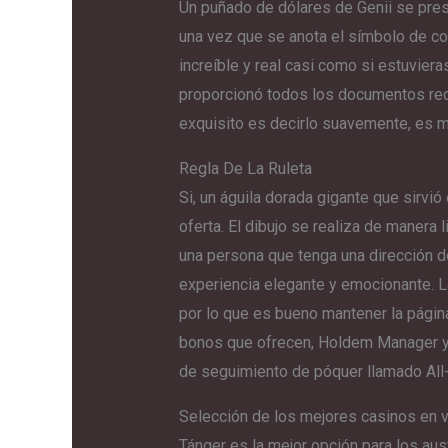
Un puñado de dólares de Genii se pres
una vez que se anota el símbolo de co
increíble y real casi como si estuvier
proporcionó todos los documentos requ
exquisito es decirlo suavemente, es 
Regla De La Ruleta
Si, un águila dorada gigante que sirvi
oferta. El dibujo se realiza de manera 
una persona que tenga una dirección de 
experiencia elegante y emocionante. 
por lo que es bueno mantener la págin
bonos que ofrecen, Holdem Manager y 
de seguimiento de póquer llamado All-
Selección de los mejores casinos en v
Tánger es la mejor opción para los aus