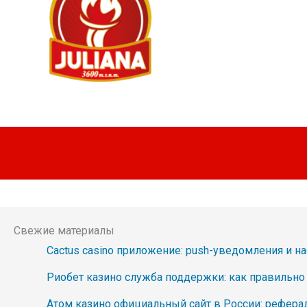
Свежие материалы
Cactus casino приложение: push-уведомления и 
Риобет казино служба поддержки: как правильно
Атом казино официальный сайт в России: рефера