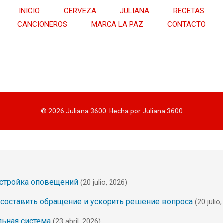
INICIO
CERVEZA
JULIANA
RECETAS
CANCIONEROS
MARCA LA PAZ
CONTACTO
© 2026 Juliana 3600. Hecha por Juliana 3600
настройка оповещений
(20 julio, 2026)
 составить обращение и ускорить решение вопроса
(20 julio
льная система
(23 abril, 2026)