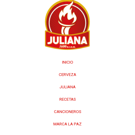
INICIO
CERVEZA
JULIANA
RECETAS
CANCIONEROS
MARCA LA PAZ