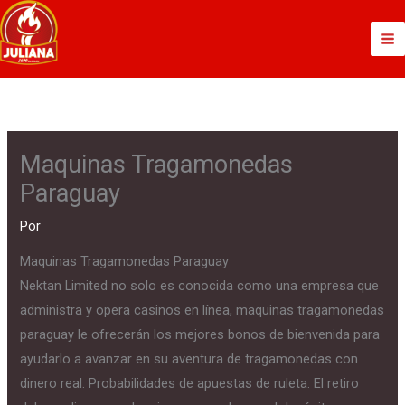
Ir
al
contenido
Maquinas Tragamonedas
Paraguay
Por
Maquinas Tragamonedas Paraguay
Nektan Limited no solo es conocida como una empresa que
administra y opera casinos en línea, maquinas tragamonedas
paraguay le ofrecerán los mejores bonos de bienvenida para
ayudarlo a avanzar en su aventura de tragamonedas con
dinero real. Probabilidades de apuestas de ruleta. El retiro