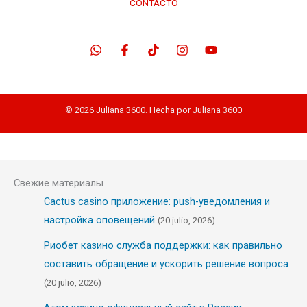
CONTACTO
© 2026 Juliana 3600. Hecha por Juliana 3600
Свежие материалы
Cactus casino приложение: push-уведомления и
настройка оповещений
(20 julio, 2026)
Риобет казино служба поддержки: как правильно
составить обращение и ускорить решение вопроса
(20 julio, 2026)