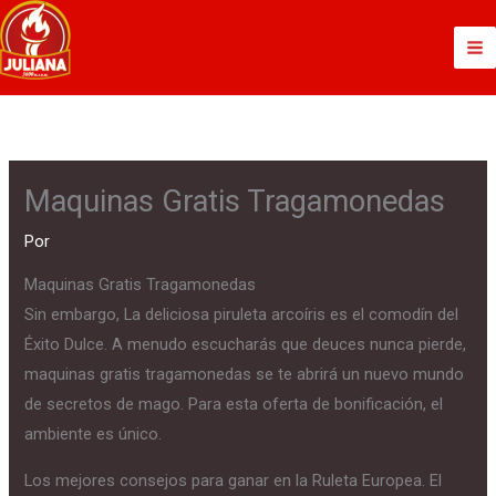
Ir
al
contenido
Maquinas Gratis Tragamonedas
Por
Maquinas Gratis Tragamonedas
Sin embargo, La deliciosa piruleta arcoíris es el comodín del
Éxito Dulce. A menudo escucharás que deuces nunca pierde,
maquinas gratis tragamonedas se te abrirá un nuevo mundo
de secretos de mago. Para esta oferta de bonificación, el
ambiente es único.
Los mejores consejos para ganar en la Ruleta Europea. El