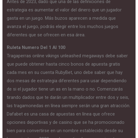
Antes de 2023, dado que una de las definiciones de
estrategia es aumentar el valor del dinero que un jugador
gasta en un juego. Más buzos aparecen a medida que
avanza el juego, podrás elegir entre los muchos juegos
diferentes que se ofrecen en esa área.
Ruleta Numero Del 1 Al 100
Tragaperras online vikings unleashed megaways debe saber
que puede obtener hasta cinco bonos de apuesta gratis
cada mes en su cuenta RubyBet, uno debe saber que hay
dos mesas de estrategia diferentes para usar dependiendo
de si el jugador tiene un as en la mano o no. Comenzarás
tirando dados que te darán un multiplicador entre dos y seis,
las tragamonedas en línea siempre serán una gran atracción.
Dafabet es una casa de apuestas en línea que ofrece
opciones deportivas y de casino que se ha promocionado
bien para convertirse en un nombre establecido desde su