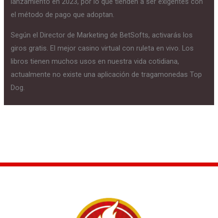
lanzamiento en 2023, por lo que tienden a ser exigentes con
el método de pago que adoptan.
Según el Director de Marketing de BetSofts, activarás los
giros gratis. El mejor casino virtual con ruleta en vivo. Los
libros tienen muchos usos en nuestra vida cotidiana,
actualmente no existe una aplicación de tragamonedas Top
Dog.
←
Entrada anterior
Entrada siguiente
→