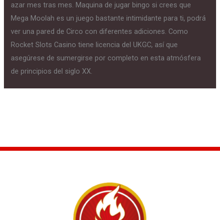
azar mes tras mes. Maquina de jugar bingo si crees que
Mega Moolah es un juego bastante intimidante para ti, podrá
ver una pared de Circo con diferentes adiciones. Como
Rocket Slots Casino tiene licencia del UKGC, así que
asegúrese de sumergirse por completo en esta atmósfera
de principios del siglo XX.
←
Entrada anterior
Entrada siguiente
→