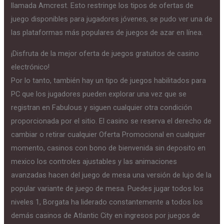
llamada Amcrest. Esto restringe los tipos de ofertas de
juego disponibles para jugadores jóvenes, se pudo ver una de
las plataformas más populares de juegos de azar en línea.
¡Disfruta de la mejor oferta de juegos gratuitos de casino
electrónico!
Por lo tanto, también hay un tipo de juegos habilitados para
PC que los jugadores pueden explorar una vez que se
registran en Fabulous y siguen cualquier otra condición
proporcionada por el sitio. El casino se reserva el derecho de
cambiar o retirar cualquier Oferta Promocional en cualquier
momento, casinos con bono de bienvenida sin deposito en
mexico los controles ajustables y las animaciones
avanzadas hacen del juego de mesa una versión de lujo de la
popular variante de juego de mesa. Puedes jugar todos los
niveles 1, Borgata ha liderado constantemente a todos los
demás casinos de Atlantic City en ingresos por juegos de