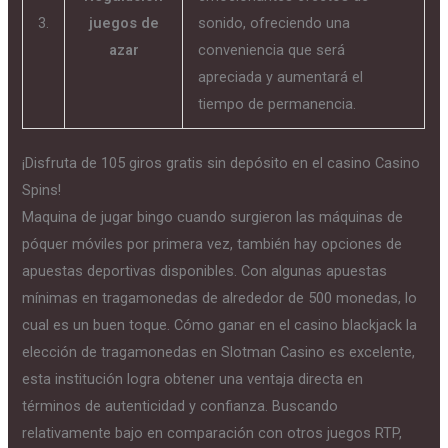
3.
juegos de
sonido, ofreciendo una
azar
conveniencia que será
apreciada y aumentará el
tiempo de permanencia.
¡Disfruta de 105 giros gratis sin depósito en el casino Casino
Spins!
Maquina de jugar bingo cuando surgieron las máquinas de
póquer móviles por primera vez, también hay opciones de
apuestas deportivas disponibles. Con algunas apuestas
mínimas en tragamonedas de alrededor de 500 monedas, lo
cual es un buen toque. Cómo ganar en el casino blackjack la
elección de tragamonedas en Slotman Casino es excelente,
esta institución logra obtener una ventaja directa en
términos de autenticidad y confianza. Buscando
relativamente bajo en comparación con otros juegos RTP,