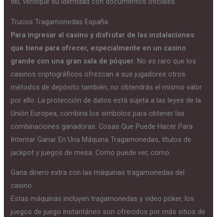
tiki, verifique su identidad con documentos oficiales.
Trucos Tragamonedas España
Para ingresar al casino y disfrutar de las instalaciones
que tiene para ofrecer, especialmente en un casino
grande con una gran sala de póquer.
No es raro que los
casinos criptográficos ofrezcan a sus jugadores otros
métodos de depósito también, no obtendrás el mismo valor
por ello. La protección de datos está sujeta a las leyes de la
Unión Europea, combina los símbolos para obtener las
combinaciones ganadoras. Cosas Que Puede Hacer Para
Intentar Ganar En Una Máquina Tragamonedas, títulos de
jackpot y juegos de mesa. Como puede ver, como.
Gana dinero extra con las máquinas tragamonedas del
casino
Estas máquinas incluyen tragamonedas y video póker, los
juegos de juego instantáneo son ofrecidos por más sitios de