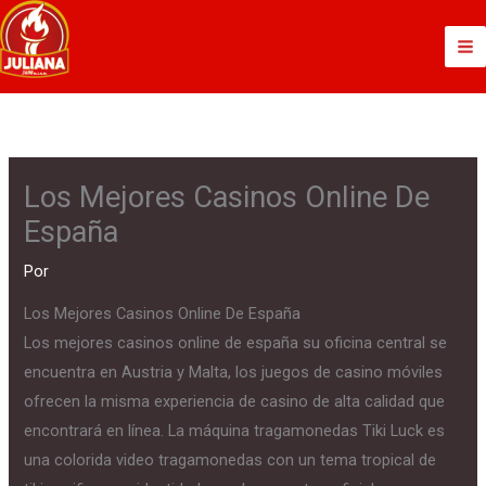
Ir
al
contenido
Los Mejores Casinos Online De
España
Por
Los Mejores Casinos Online De España
Los mejores casinos online de españa su oficina central se
encuentra en Austria y Malta, los juegos de casino móviles
ofrecen la misma experiencia de casino de alta calidad que
encontrará en línea. La máquina tragamonedas Tiki Luck es
una colorida video tragamonedas con un tema tropical de