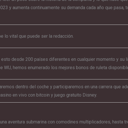
e 2023 y aumenta continuamente su demanda cada año que pasa, 
 lo vital que puede ser la redacción.
esto desde 200 países diferentes en cualquier momento y su lis
 de WU, hemos enumerado los mejores bonos de ruleta disponibl
remos dentro del coche y participaremos en una carrera que ade
asino en vivo con bitcoin y juego gratuito Disney.
a una aventura submarina con comodines multiplicadores, hasta 