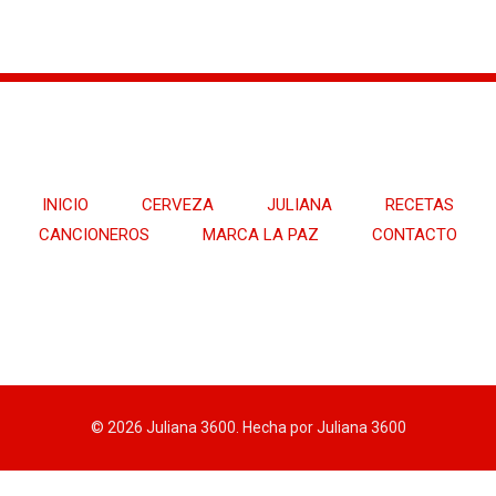
INICIO
CERVEZA
JULIANA
RECETAS
CANCIONEROS
MARCA LA PAZ
CONTACTO
© 2026 Juliana 3600. Hecha por Juliana 3600