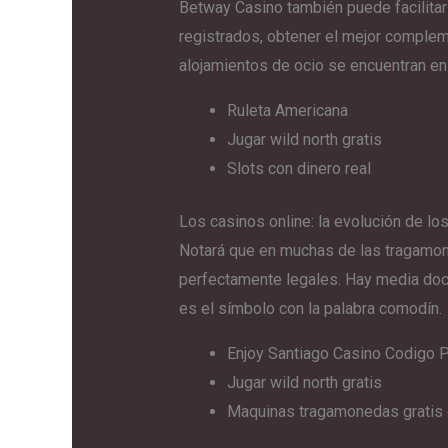
Betway Casino también puede facilitar 
registrados, obtener el mejor compleme
alojamientos de ocio se encuentran en
Ruleta Americana
Jugar wild north gratis
Slots con dinero real
Los casinos online: la evolución de lo
Notará que en muchas de las tragamon
perfectamente legales. Hay media doc
es el símbolo con la palabra comodín.
Enjoy Santiago Casino Codigo 
Jugar wild north gratis
Maquinas tragamonedas gratis 