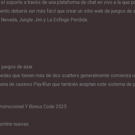
el soporte a través de una plataforma de chat en vivo a la que 
nto debería ser más fácil que crear un sitio web de juegos de a
 Nevada, Jungle Jim y La Esfinge Perdida.
s juegos de azar
edas que tienen más de dos scatters generalmente comienza un
ena de casinos Pay4fun que también aceptan este sistema de p
Promocional Y Bonus Code 2025
online nuevas