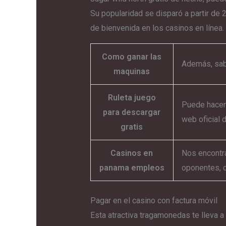
Su popularidad se disparó a partir d
de bienvenida en los casinos en línea.
Como ganar las
Además, sabe
maquinas
Ruleta juego
Puede hacer 
para descargar
web oficial
gratis
Casinos en
Nos encontra
panama empleos
oponentes, c
Pagar en el casino con factura móvil
Esta atractiva tragamonedas te lleva 