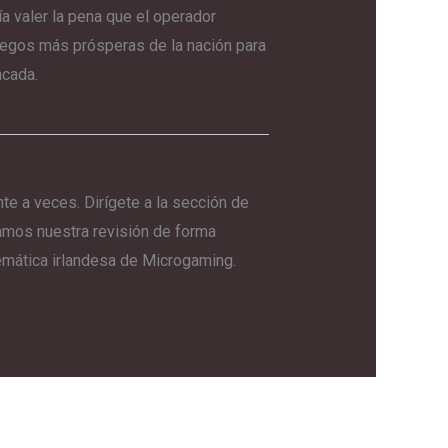
a valer la pena que el operador
juegos más prósperas de la nación para
acada.
nte a veces. Dirígete a la sección de
zamos nuestra revisión de forma
 temática irlandesa de Microgaming.
Entrada siguiente
→