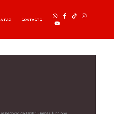
A PAZ
CONTACTO
e el negocio de High 5 Games funcione.