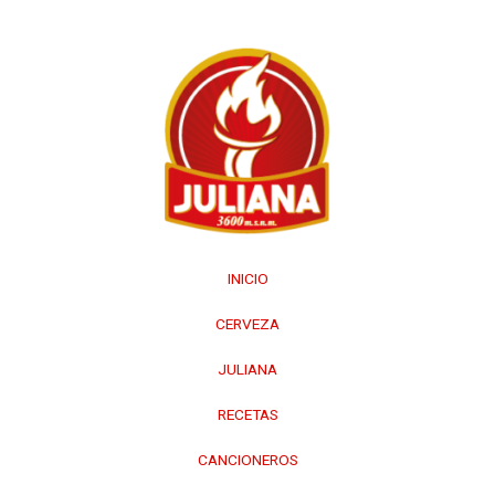
INICIO
CERVEZA
JULIANA
RECETAS
CANCIONEROS