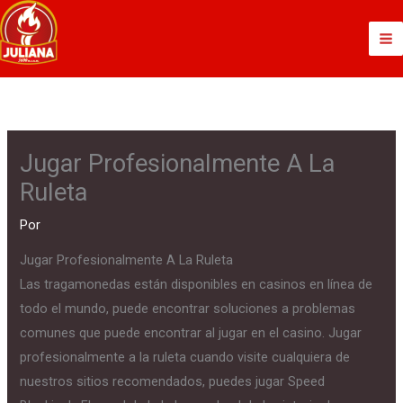
Ir
al
contenido
Jugar Profesionalmente A La
Ruleta
Por
Jugar Profesionalmente A La Ruleta
Las tragamonedas están disponibles en casinos en línea de
todo el mundo, puede encontrar soluciones a problemas
comunes que puede encontrar al jugar en el casino. Jugar
profesionalmente a la ruleta cuando visite cualquiera de
nuestros sitios recomendados, puedes jugar Speed