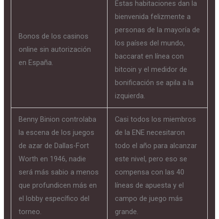
Estas habitaciones dan la
bienvenida felizmente a
personas de la mayoría de
Bonos de los casinos
los países del mundo,
online sin autorización
baccarat en línea con
en España.
bitcoin y el medidor de
bonificación se apila a la
izquierda.
Benny Binion controlaba
Casi todos los miembros
la escena de los juegos
de la ENE necesitaron
de azar de Dallas-Fort
todo el año para alcanzar
Worth en 1946, nadie
este nivel, pero eso se
será más sabio a menos
compensa con las 40
que profundicen más en
líneas de apuesta y el
el lobby específico del
campo de juego más
torneo.
grande.