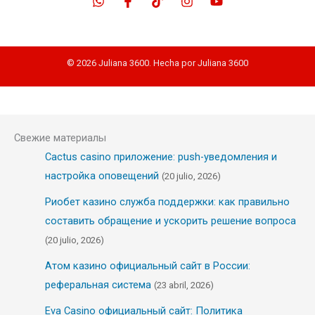
© 2026 Juliana 3600. Hecha por Juliana 3600
Свежие материалы
Cactus casino приложение: push-уведомления и
настройка оповещений
(20 julio, 2026)
Риобет казино служба поддержки: как правильно
составить обращение и ускорить решение вопроса
(20 julio, 2026)
Атом казино официальный сайт в России:
реферальная система
(23 abril, 2026)
Eva Casino официальный сайт: Политика