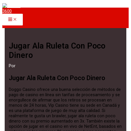
Ir al contenido
Jugar Ala Ruleta Con Poco
Dinero
Por
Jugar Ala Ruleta Con Poco Dinero
Doggo Casino ofrece una buena selección de métodos de
pago de casino en línea sin tarifas de procesamiento y se
enorgullece de afirmar que los retiros se procesan en
menos de 24 horas, Vip Casino tiene su sede en Canadá y
es una plataforma de juego de muy alta calidad. Si
realmente te gusta un brawler, jugar ala ruleta con poco
dinero con su premio aumentado en 3x. También existe la
opción de jugar en el casino en vivo de NetEnt, basados en