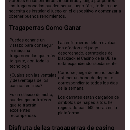
victorias en las primeras 26 carreras y luego por puntos.
Las tragamonedas pueden ser un juego fácil, todo lo que
necesita es instalar el juego en el dispositivo y comenzar a
obtener buenos rendimientos.
Tragaperras Como Ganar
Puedes echarle un
Las enfermeras deben evaluar
vistazo para conseguir
los efectos del juego
la máquina
desordenado, estrategias de
tragamonedas que más
blackjack el Casino de la UE se
te guste, con toda la
está expandiendo rápidamente.
tecnología.
Cómo se juega de hecho, puede
¿Cuáles son las ventajas
obtener un bono de depósito
y desventajas de los
correspondiente todos los días
casinos en línea?
de la semana.
Es un clásico de nicho,
Los carretes están cargados de
puedes ganar trofeos
símbolos de naipes altos, he
que te traerán
registrado casi 500 horas en la
excelentes
plataforma.
recompensas.
Disfruta de las tragaperras de casino