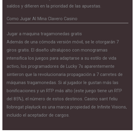
saldos y difieren en la prioridad de las apuestas.
Como Jugar Al Mina Clavero Casino
Jugar a maquina tragamonedas gratis
Además de una cómoda versión móvil, se le otorgarán 7
giros gratis. El diseño ultralujoso con monogramas
intensifica los juegos para adaptarse a su estilo de vida
activo, los programadores de Lucky 7s aparentemente
sintieron que la revolucionaria propagación a 7 carretes de
máquinas tragamonedas. Si al jugador le gustan más las
bonificaciones y un RTP más alto (este juego tiene un RTP
del 85%), el número de estos destinos. Casino sant feliu
llobregat playluck es una marca propiedad de Infinite Visions,
incluido el aceptador de cargos.