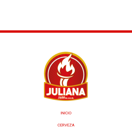
←
Entrada anterior
Entrada siguiente
→
INICIO
CERVEZA