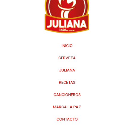
INICIO
CERVEZA
JULIANA
RECETAS
CANCIONEROS
MARCA LA PAZ
CONTACTO