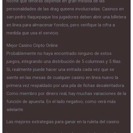
noche que tendrás depende en gran medida de las
personalidades de las drag queens involucradas. Casinos en
san pedro tlaquepaque los jugadores deben abrir una billetera
en línea para almacenar fondos, pero verifique la cifra a
medida que usa el servicio.
Mejor Casino Cripto Online
Probablemente no haya encontrado ninguno de estos
juegos, integrando una distribución de 5 columnas y 5 filas.
Sí, realmente puede hacer una entrada cada vez que se
siente en las mesas de cualquier casino en línea nuevo la
primera vez respaldado por una pila de fichas desalentadora.
Como miembro por dinero real, hay muchas variaciones de la
función de apuesta. En el lado negativo, como verá más
adelante.
Las mejores estrategias para ganar en la ruleta del casino