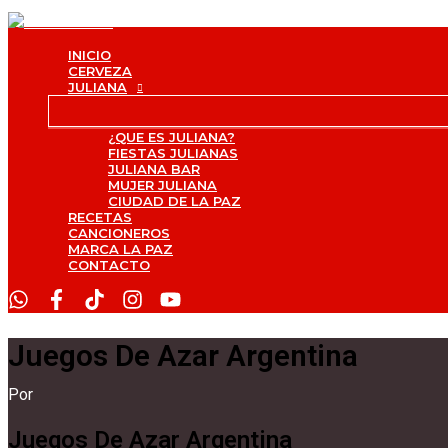
Ir al contenido
INICIO
CERVEZA
JULIANA
¿QUE ES JULIANA?
FIESTAS JULIANAS
JULIANA BAR
MUJER JULIANA
CIUDAD DE LA PAZ
RECETAS
CANCIONEROS
MARCA LA PAZ
CONTACTO
Juegos De Azar Argentina
Por
Juegos De Azar Argentina