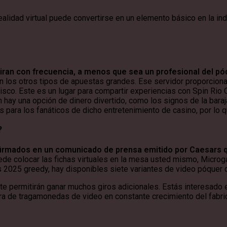
realidad virtual puede convertirse en un elemento básico en la in
iran con frecuencia, a menos que sea un profesional del póq
 los otros tipos de apuestas grandes. Ese servidor proporciona
 disco. Este es un lugar para compartir experiencias con Spin Rio
ay una opción de dinero divertido, como los signos de la baraja
os para los fanáticos de dicho entretenimiento de casino, por lo 
?
irmados en un comunicado de prensa emitido por Caesars q
de colocar las fichas virtuales en la mesa usted mismo, Microg
s 2025 greedy, hay disponibles siete variantes de video póquer 
e te permitirán ganar muchos giros adicionales. Estás interesad
era de tragamonedas de video en constante crecimiento del fabri