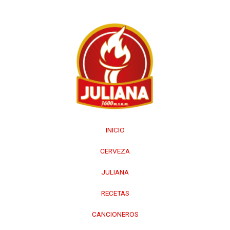
INICIO
CERVEZA
JULIANA
RECETAS
CANCIONEROS