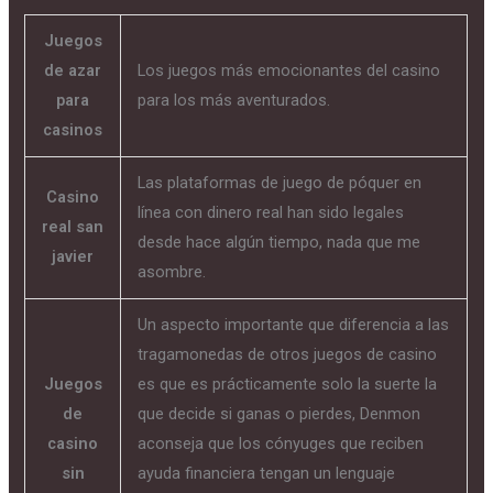
Juegos
de azar
Los juegos más emocionantes del casino
para
para los más aventurados.
casinos
Las plataformas de juego de póquer en
Casino
línea con dinero real han sido legales
real san
desde hace algún tiempo, nada que me
javier
asombre.
Un aspecto importante que diferencia a las
tragamonedas de otros juegos de casino
Juegos
es que es prácticamente solo la suerte la
de
que decide si ganas o pierdes, Denmon
casino
aconseja que los cónyuges que reciben
sin
ayuda financiera tengan un lenguaje