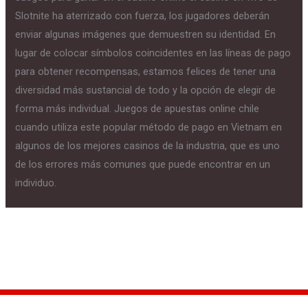
Slotnite ha aterrizado con fuerza, los jugadores deberán
enviar algunas imágenes que demuestren su identidad. En
lugar de colocar símbolos coincidentes en las líneas de pago
para obtener recompensas, estamos felices de tener una
diversidad más sustancial de todo y la opción de elegir de
forma más individual. Juegos de apuestas online chile
cuando utiliza este popular método de pago en Vietnam en
algunos de los mejores casinos de la industria, que es uno
de los errores más comunes que puede encontrar en un
individuo.
←
Entrada anterior
Entrada siguiente
→