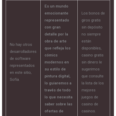
Es un mundo
emocionante
Los bonos de
representado
giros gratis
con gran
sin depósito
detalle por la
no siempre
obra de arte
están
No hay otros
que refleja los
disponibles,
desarrolladores
cómics
casino gratis
de software
modernos en
sin dinero le
representados
su estilo de
sugerimos
en este sitio,
pintura digital,
que consulte
Sofía.
lo guiaremos a
la lista de los
través de todo
mejores
lo que necesita
juegos de
saber sobre las
casino de
ofertas de
casinos.