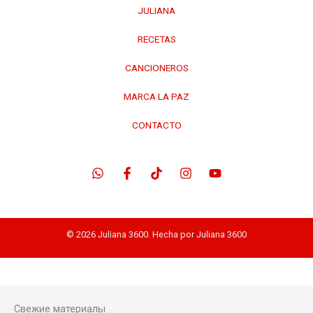
JULIANA
RECETAS
CANCIONEROS
MARCA LA PAZ
CONTACTO
© 2026 Juliana 3600. Hecha por Juliana 3600
Свежие материалы