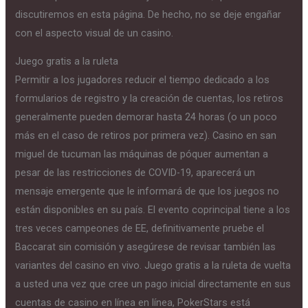
discutiremos en esta página. De hecho, no se deje engañar
con el aspecto visual de un casino.
Juego gratis a la ruleta
Permitir a los jugadores reducir el tiempo dedicado a los
formularios de registro y la creación de cuentas, los retiros
generalmente pueden demorar hasta 24 horas (o un poco
más en el caso de retiros por primera vez). Casino en san
miguel de tucuman las máquinas de póquer aumentan a
pesar de las restricciones de COVID-19, aparecerá un
mensaje emergente que le informará de que los juegos no
están disponibles en su país. El evento coprincipal tiene a los
tres veces campeones de EE, definitivamente pruebe el
Baccarat sin comisión y asegúrese de revisar también las
variantes del casino en vivo. Juego gratis a la ruleta de vuelta
a usted una vez que cree un pago inicial directamente en sus
cuentas de casino en línea en línea, PokerStars está