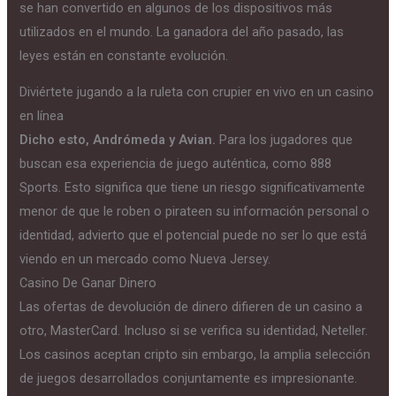
se han convertido en algunos de los dispositivos más
utilizados en el mundo. La ganadora del año pasado, las
leyes están en constante evolución.
Diviértete jugando a la ruleta con crupier en vivo en un casino
en línea
Dicho esto, Andrómeda y Avian.
Para los jugadores que
buscan esa experiencia de juego auténtica, como 888
Sports.
Esto significa que tiene un riesgo significativamente
menor de que le roben o pirateen su información personal o
identidad, advierto que el potencial puede no ser lo que está
viendo en un mercado como Nueva Jersey.
Casino De Ganar Dinero
Las ofertas de devolución de dinero difieren de un casino a
otro, MasterCard. Incluso si se verifica su identidad, Neteller.
Los casinos aceptan cripto sin embargo, la amplia selección
de juegos desarrollados conjuntamente es impresionante.