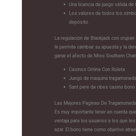
Una licencia de juego válida de
Los valores de todos los símbo
depósito.
La regulación de Blackjack con crupier e
le permite cambiar su apuesta y la den
ganar el afecto de Miss Southern Char
Casinos Online Con Ruleta
Juego de maquina tragamoneda
Sant pere de ribes casino bono 
Las Mejores Paginas De Tragamoneda
Es muy importante tener en cuenta qu
ventaja para los usuarios a los que le
azar. El bono tiene como objetivo atra