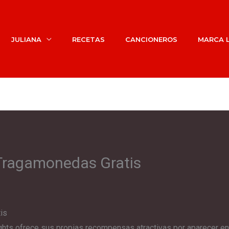
JULIANA
RECETAS
CANCIONEROS
MARCA L
Tragamonedas Gratis
is
hts ofrece sus propias recompensas atractivas por aparecer en c