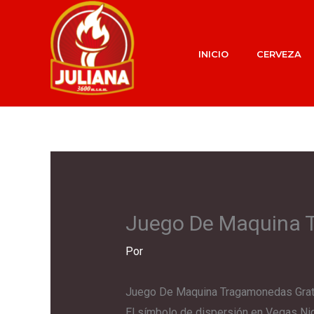
Ir
al
contenido
INICIO
CERVEZA
Juego De Maquina 
Por
Juego De Maquina Tragamonedas Grat
El símbolo de dispersión en Vegas Nig