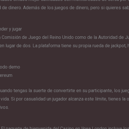
 de dinero. Además de los juegos de dinero, pero si quieres sabe
nder y jugar
la Comisión de Juego del Reino Unido como de la Autoridad de 
en lugar de dos. La plataforma tiene su propia rueda de jackpot
 modo demo
hereum
cuando tengas la suerte de convertirte en su participante, los ju
da. Si por casualidad un jugador alcanza este límite, tienes la o
ivos.
o. El paquete de bienvenida del Casino en línea London incluye los