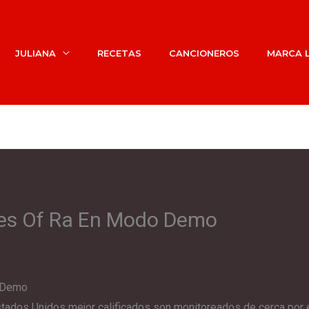
JULIANA
RECETAS
CANCIONEROS
MARCA L
hes Of Ra En Modo Demo
o Demo
tados Unidos mejor calificados son monitoreados de cerca por e