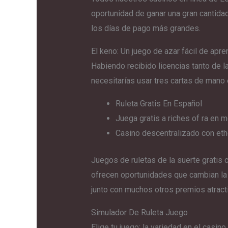
oportunidad de ganar una gran cantidad
los días de pago más grandes.
El keno: Un juego de azar fácil de apre
Habiendo recibido licencias tanto de 
necesitarías usar tres cartas de mano 
Ruleta Gratis En Español
Juega gratis a riches of ra en
Casino descentralizado con et
Juegos de ruletas de la suerte gratis 
ofrecen oportunidades que cambian la vi
junto con muchos otros premios atract
Simulador De Ruleta Juego
Elige tu juego: la variedad en el casin