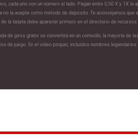
vivo, cada uno con un número al lado. Pagan entre 0,50 X y 1X la 
nea no la acepte como método de depósito. Te aconsejamos que 
de la tarjeta debe aparecer primero en el directorio de recursos
da de giros gratis se convertirá en un comodín, la mayoría de l
itos de juego. En el video póquer, incluidos nombres legendari