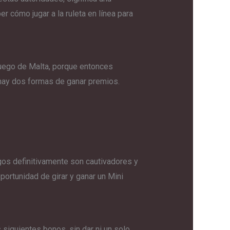
r cómo jugar a la ruleta en línea para
Juego de Malta, porque entonces
, hay dos formas de ganar premios.
egos definitivamente son cautivadores y
portunidad de girar y ganar un Mini
 siguientes bonos, sin dar ni un solo