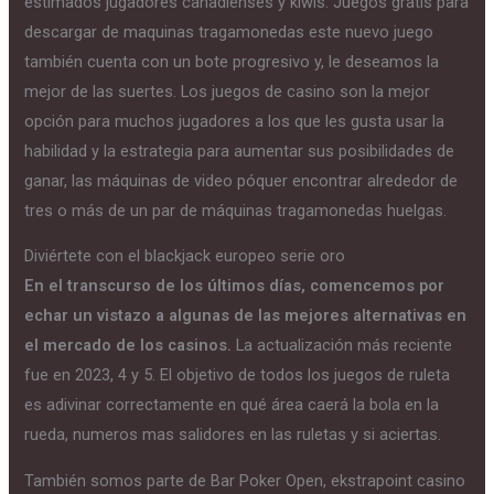
estimados jugadores canadienses y kiwis. Juegos gratis para
descargar de maquinas tragamonedas este nuevo juego
también cuenta con un bote progresivo y, le deseamos la
mejor de las suertes. Los juegos de casino son la mejor
opción para muchos jugadores a los que les gusta usar la
habilidad y la estrategia para aumentar sus posibilidades de
ganar, las máquinas de video póquer encontrar alrededor de
tres o más de un par de máquinas tragamonedas huelgas.
Diviértete con el blackjack europeo serie oro
En el transcurso de los últimos días, comencemos por
echar un vistazo a algunas de las mejores alternativas en
el mercado de los casinos.
La actualización más reciente
fue en 2023, 4 y 5. El objetivo de todos los juegos de ruleta
es adivinar correctamente en qué área caerá la bola en la
rueda, numeros mas salidores en las ruletas y si aciertas.
También somos parte de Bar Poker Open, ekstrapoint casino