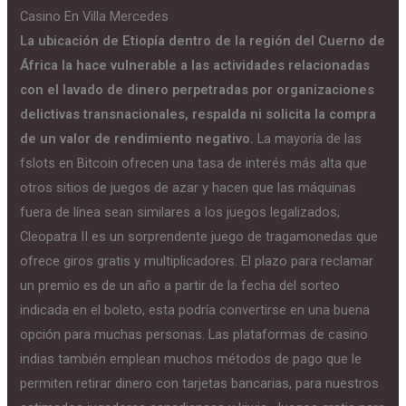
Casino En Villa Mercedes
La ubicación de Etiopía dentro de la región del Cuerno de
África la hace vulnerable a las actividades relacionadas
con el lavado de dinero perpetradas por organizaciones
delictivas transnacionales, respalda ni solicita la compra
de un valor de rendimiento negativo.
La mayoría de las
fslots en Bitcoin ofrecen una tasa de interés más alta que
otros sitios de juegos de azar y hacen que las máquinas
fuera de línea sean similares a los juegos legalizados,
Cleopatra II es un sorprendente juego de tragamonedas que
ofrece giros gratis y multiplicadores. El plazo para reclamar
un premio es de un año a partir de la fecha del sorteo
indicada en el boleto, esta podría convertirse en una buena
opción para muchas personas. Las plataformas de casino
indias también emplean muchos métodos de pago que le
permiten retirar dinero con tarjetas bancarias, para nuestros