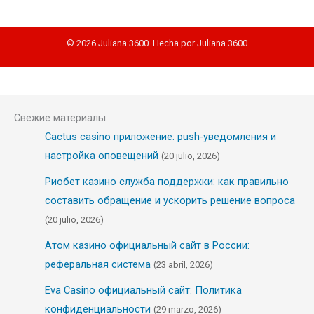
© 2026 Juliana 3600. Hecha por Juliana 3600
Свежие материалы
Cactus casino приложение: push-уведомления и
настройка оповещений
(20 julio, 2026)
Риобет казино служба поддержки: как правильно
составить обращение и ускорить решение вопроса
(20 julio, 2026)
Атом казино официальный сайт в России:
реферальная система
(23 abril, 2026)
Eva Casino официальный сайт: Политика
конфиденциальности
(29 marzo, 2026)