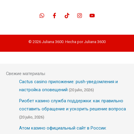
© 2026 Juliana 3600. Hecha por Juliana 3600
Свежие материалы
Cactus casino приложение: push-уведомления и
настройка оповещений
(20 julio, 2026)
Риобет казино служба поддержки: как правильно
составить обращение и ускорить решение вопроса
(20 julio, 2026)
Атом казино официальный сайт в России: