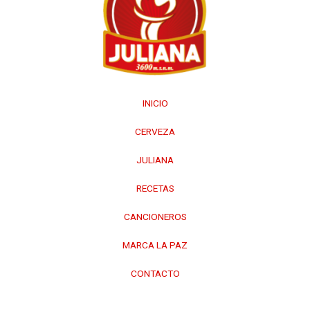
INICIO
CERVEZA
JULIANA
RECETAS
CANCIONEROS
MARCA LA PAZ
CONTACTO