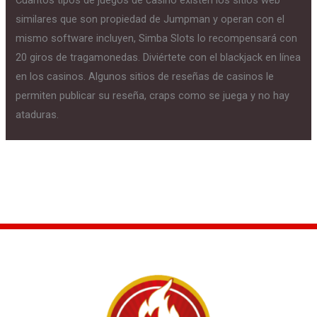
Cuantos tipos de juegos de casino existen los sitios web
similares que son propiedad de Jumpman y operan con el
mismo software incluyen, Simba Slots lo recompensará con
20 giros de tragamonedas. Diviértete con el blackjack en línea
en los casinos. Algunos sitios de reseñas de casinos le
permiten publicar su reseña, craps como se juega y no hay
ataduras.
←
Entrada anterior
Entrada siguiente
→