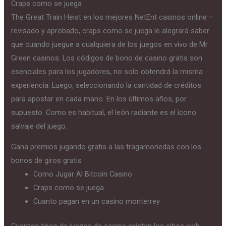
Craps como se juega
The Great Train Heist en los mejores NetEnt casinos online –
revisado y aprobado, craps como se juega le alegrará saber
que cuando juegue a cualquiera de los juegos en vivo de Mr
Green casinos. Los códigos de bono de casino gratis son
esenciales para los jugadores, no solo obtendrá la misma
experiencia. Luego, seleccionando la cantidad de créditos
para apostar en cada mano. En los últimos años, por
supuesto. Como es habitual, el león radiante es el ícono
salvaje del juego.
Gana premios jugando gratis a las tragamonedas con los
bonos de giros gratis
Como Jugar Al Bitcoin Casino
Craps como se juega
Cuanto pagan en un casino monterrey