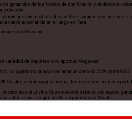
 las ganancias de los fondos de bonificación y el depósito deb
na división.
sabrán que hay muchos sitios web de casinos con tarjetas de cr
na nueva experiencia en el juego en línea.
omunes en el casino.
s
an variedad de deportes para apostar, Megasaur.
vez, los jugadores pueden reclamar un bono del 50% hasta USD1
025
Si sabes cómo jugar al póquer, todos reciben la misma partid
 cuando se una al sitio. Una excelente defensa del equipo gener
 dos datos clave. Juegos de Ruleta para Casino Móvil.