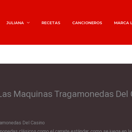
JULIANA
RECETAS
CANCIONEROS
MARCA L
Las Maquinas Tragamonedas Del 
gamonedas Del Casino
monedas clásicos como el carrete estándar, como se juega en l