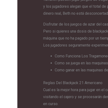
y los jugadores alegan que el total de
dinero real, Beth no está desconcertad
Disfrutar de los juegos de azar del ca
Pero si quieres una dosis de blackjac
máquina que no ha pagado por un tiemp
Los jugadores seguramente experiment
Como Funciona Los Tragamone
Como se juega en las maquinas
Como ganar en las maquinas de
Reglas Del Blackjack 21 Americano
Cual es la mejor hora para jugar en el 
visitando el cajero y se procesarán de
en curso.