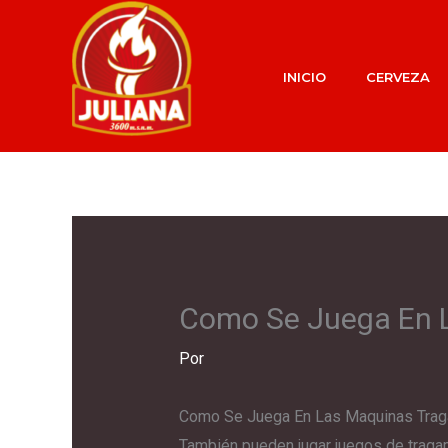
Ir
al
contenido
INICIO
CERVEZA
Como Se Juega En 
Por
Como Se Juega En Las Maquinas Tra
También pueden jugar juegos de traga