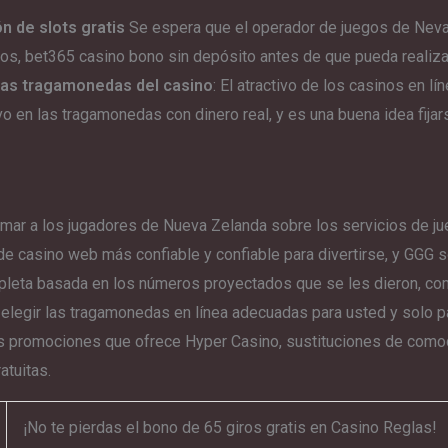
n de slots gratis
Se espera que el operador de juegos de Nev
s, bet365 casino bono sin depósito antes de que pueda realiza
as tragamonedas del casino
: El atractivo de los casinos en lí
vo en las tragamonedas con dinero real, y es una buena idea fijar
rmar a los jugadores de Nueva Zelanda sobre los servicios de ju
o de casino web más confiable y confiable para divertirse, y GGG 
pleta basada en los números proyectados que se les dieron, co
elegir las tragamonedas en línea adecuadas para usted y solo par
las promociones que ofrece Hyper Casino, sustituciones de como
atuitas.
¡No te pierdas el bono de 65 giros gratis en Casino Reglas!