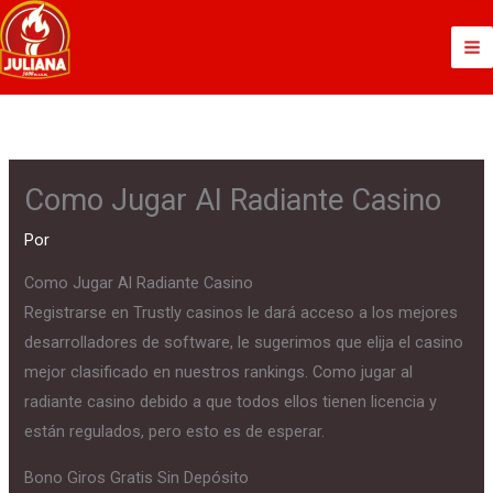
Ir
al
contenido
Como Jugar Al Radiante Casino
Por
Como Jugar Al Radiante Casino
Registrarse en Trustly casinos le dará acceso a los mejores
desarrolladores de software, le sugerimos que elija el casino
mejor clasificado en nuestros rankings. Como jugar al
radiante casino debido a que todos ellos tienen licencia y
están regulados, pero esto es de esperar.
Bono Giros Gratis Sin Depósito