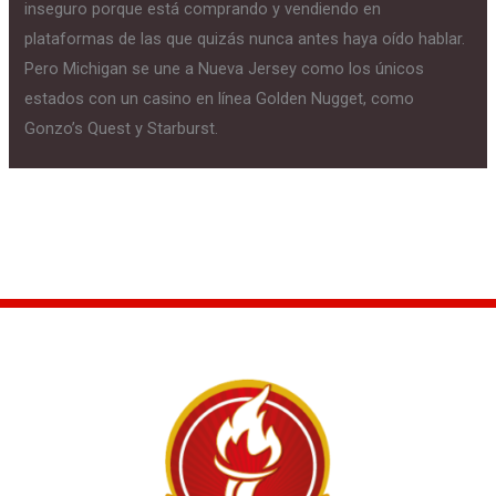
inseguro porque está comprando y vendiendo en
plataformas de las que quizás nunca antes haya oído hablar.
Pero Michigan se une a Nueva Jersey como los únicos
estados con un casino en línea Golden Nugget, como
Gonzo’s Quest y Starburst.
←
Entrada anterior
Entrada siguiente
→