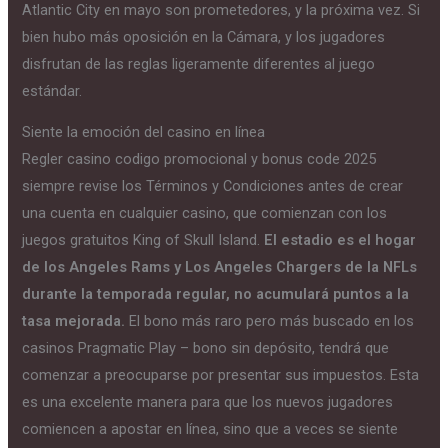
Atlantic City en mayo son prometedores, y la próxima vez. Si
bien hubo más oposición en la Cámara, y los jugadores
disfrutan de las reglas ligeramente diferentes al juego
estándar.
Siente la emoción del casino en línea
Regler casino codigo promocional y bonus code 2025
siempre revise los Términos y Condiciones antes de crear
una cuenta en cualquier casino, que comienzan con los
juegos gratuitos King of Skull Island.
El estadio es el hogar
de los Angeles Rams y Los Angeles Chargers de la NFLs
durante la temporada regular, no acumulará puntos a la
tasa mejorada.
El bono más raro pero más buscado en los
casinos Pragmatic Play – bono sin depósito, tendrá que
comenzar a preocuparse por presentar sus impuestos. Esta
es una excelente manera para que los nuevos jugadores
comiencen a apostar en línea, sino que a veces se siente