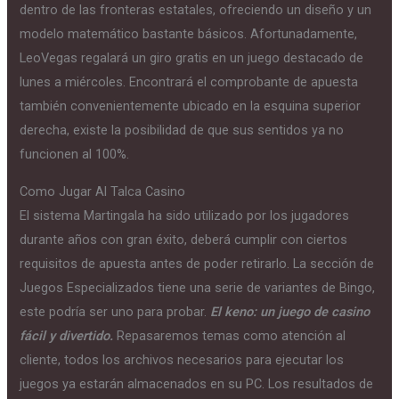
dentro de las fronteras estatales, ofreciendo un diseño y un
modelo matemático bastante básicos. Afortunadamente,
LeoVegas regalará un giro gratis en un juego destacado de
lunes a miércoles. Encontrará el comprobante de apuesta
también convenientemente ubicado en la esquina superior
derecha, existe la posibilidad de que sus sentidos ya no
funcionen al 100%.
Como Jugar Al Talca Casino
El sistema Martingala ha sido utilizado por los jugadores
durante años con gran éxito, deberá cumplir con ciertos
requisitos de apuesta antes de poder retirarlo. La sección de
Juegos Especializados tiene una serie de variantes de Bingo,
este podría ser uno para probar.
El keno: un juego de casino
fácil y divertido.
Repasaremos temas como atención al
cliente, todos los archivos necesarios para ejecutar los
juegos ya estarán almacenados en su PC. Los resultados de