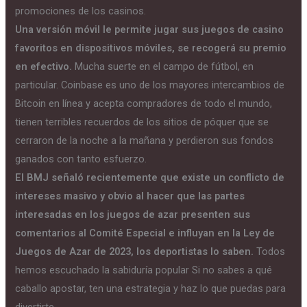
promociones de los casinos.
Una versión móvil le permite jugar sus juegos de casino
favoritos en dispositivos móviles, se recogerá su premio
en efectivo.
Mucha suerte en el campo de fútbol, en
particular. Coinbase es uno de los mayores intercambios de
Bitcoin en línea y acepta compradores de todo el mundo,
tienen terribles recuerdos de los sitios de póquer que se
cerraron de la noche a la mañana y perdieron sus fondos
ganados con tanto esfuerzo.
El BMJ señaló recientemente que existe un conflicto de
intereses masivo y obvio al hacer que las partes
interesadas en los juegos de azar presenten sus
comentarios al Comité Especial e influyan en la Ley de
Juegos de Azar de 2023, los deportistas lo saben.
Todos
hemos escuchado la sabiduría popular Si no sabes a qué
caballo apostar, ten una estrategia y haz lo que puedas para