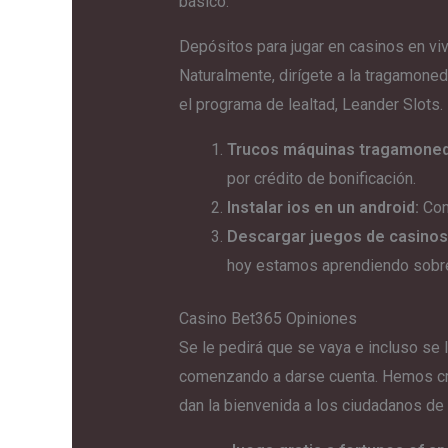
básico.
Depósitos para jugar en casinos en vi
Naturalmente, dirígete a la tragamone
el programa de lealtad, Leander Slots.
Trucos máquinas tragamoned
por crédito de bonificación.
Instalar ios en un android:
Con
Descargar juegos de casinos
hoy estamos aprendiendo sobre
Casino Bet365 Opiniones
Se le pedirá que se vaya e incluso se 
comenzando a darse cuenta. Hemos cre
dan la bienvenida a los ciudadanos de I