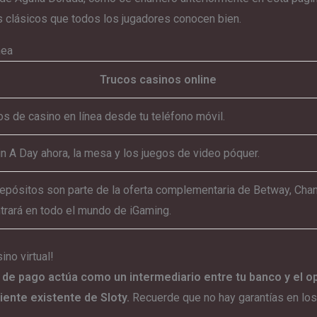
es clásicos que todos los jugadores conocen bien.
nea
Trucos casinos online
s de casino en línea desde tu teléfono móvil.
 A Day ahora, la mesa y los juegos de video póquer.
depósitos son parte de la oferta complementaria de Betway, Cha
ntrará en todo el mundo de iGaming.
no virtual!
 de pago actúa como un intermediario entre tu banco y el o
ente existente de Sloty.
Recuerde que no hay garantías en lo