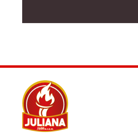
←
Entrada anterior