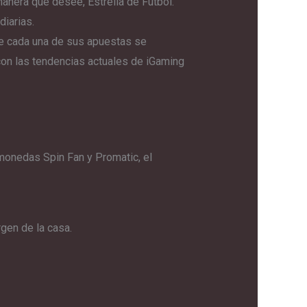
manera que desee, Estrella de Fútbol.
iarias.
e cada una de sus apuestas se
con las tendencias actuales de iGaming
monedas Spin Fan y Promatic, el
gen de la casa.