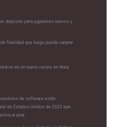
mer depósito para jugadores nuevos y
 de fidelidad que luego puede canjear
rarse en un nuevo casino en línea,
proveedores de software están
real de Estados Unidos de 2023 que
ctiva al azar.