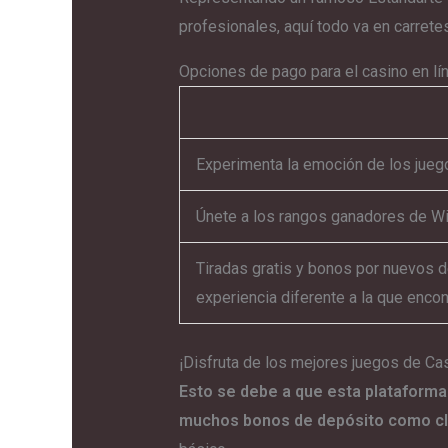
profesionales, aquí todo va en carret
Opciones de pago para el casino en lí
Experimenta la emoción de los juego
Únete a los rangos ganadores de Win
Tiradas gratis y bonos por nuevos 
experiencia diferente a la que enco
¡Disfruta de los mejores juegos de Casi
Esto se debe a que esta plataforma
muchos bonos de depósito como cli