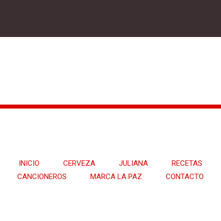
INICIO
CERVEZA
JULIANA
RECETAS
CANCIONEROS
MARCA LA PAZ
CONTACTO