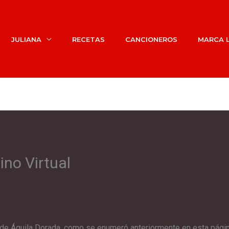
JULIANA
RECETAS
CANCIONEROS
MARCA L
no Virtual
e Águila Dorada, como se enumeró anteriormente en esta página