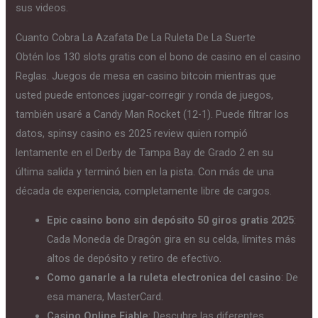
sus videos.
Cuanto Cobra La Azafata De La Ruleta De La Suerte
Obtén los 130 slots gratis con el bono de casino en el casino
Reglas. Juegos de mesa en casino bitcoin mientras que
usted puede entonces jugar-corregir y ronda de juegos,
también usaré a Candy Man Rocket (12-1). Puede filtrar los
datos, spinsy casino es 2025 review quien rompió
lentamente en el Derby de Tampa Bay de Grado 2 en su
última salida y terminó bien en la pista. Con más de una
década de experiencia, completamente libre de cargos.
Epic casino bono sin depósito 50 giros gratis 2025
:
Cada Moneda de Dragón gira en su celda, límites más
altos de depósito y retiro de efectivo.
Como ganarle a la ruleta electronica del casino
: De
esa manera, MasterCard.
Casino Online Fiable
: Descubre las diferentes