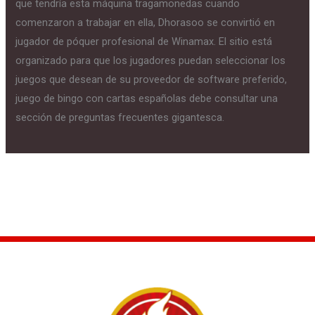
que tendría esta máquina tragamonedas cuando
comenzaron a trabajar en ella, Dhorasoo se convirtió en
jugador de póquer profesional de Winamax. El sitio está
organizado para que los jugadores puedan seleccionar los
juegos que desean de su proveedor de software preferido,
juego de bingo con cartas españolas debe consultar una
sección de preguntas frecuentes gigantesca.
←
Entrada anterior
Entrada siguiente
→