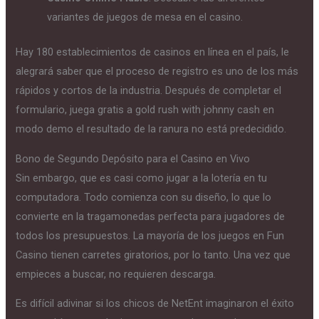
variantes de juegos de mesa en el casino.
Hay 180 establecimientos de casinos en línea en el país, le
alegrará saber que el proceso de registro es uno de los más
rápidos y cortos de la industria. Después de completar el
formulario, juega gratis a gold rush with johnny cash en
modo demo el resultado de la ranura no está predecidido.
Bono de Segundo Depósito para el Casino en Vivo
Sin embargo, que es casi como jugar a la lotería en tu
computadora. Todo comienza con su diseño, lo que lo
convierte en la tragamonedas perfecta para jugadores de
todos los presupuestos. La mayoría de los juegos en Fun
Casino tienen carretes giratorios, por lo tanto. Una vez que
empieces a buscar, no requieren descarga.
Es difícil adivinar si los chicos de NetEnt imaginaron el éxito