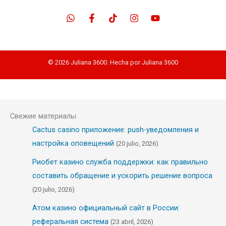
© 2026 Juliana 3600. Hecha por Juliana 3600
Свежие материалы
Cactus casino приложение: push-уведомления и
настройка оповещений
(20 julio, 2026)
Риобет казино служба поддержки: как правильно
составить обращение и ускорить решение вопроса
(20 julio, 2026)
Атом казино официальный сайт в России:
реферальная система
(23 abril, 2026)